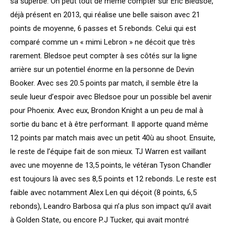
sa superbe. On peut tout de même compter sur Eric Bledsoe,
déjà présent en 2013, qui réalise une belle saison avec 21
points de moyenne, 6 passes et 5 rebonds. Celui qui est
comparé comme un « mimi Lebron » ne décoit que très
rarement. Bledsoe peut compter à ses côtés sur la ligne
arrière sur un potentiel énorme en la personne de Devin
Booker. Avec ses 20.5 points par match, il semble être la
seule lueur d’espoir avec Bledsoe pour un possible bel avenir
pour Phoenix. Avec eux, Brondon Knight a un peu de mal à
sortie du banc et à être performant. Il apporte quand même
12 points par match mais avec un petit 40ù au shoot. Ensuite,
le reste de l’équipe fait de son mieux. TJ Warren est vaillant
avec une moyenne de 13,5 points, le vétéran Tyson Chandler
est toujours là avec ses 8,5 points et 12 rebonds. Le reste est
faible avec notamment Alex Len qui déçoit (8 points, 6,5
rebonds), Leandro Barbosa qui n’a plus son impact qu’il avait
à Golden State, ou encore P.J Tucker, qui avait montré