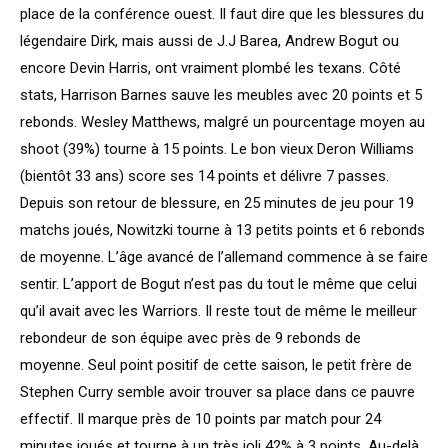
place de la conférence ouest. Il faut dire que les blessures du
légendaire Dirk, mais aussi de J.J Barea, Andrew Bogut ou
encore Devin Harris, ont vraiment plombé les texans. Côté
stats, Harrison Barnes sauve les meubles avec 20 points et 5
rebonds. Wesley Matthews, malgré un pourcentage moyen au
shoot (39%) tourne à 15 points. Le bon vieux Deron Williams
(bientôt 33 ans) score ses 14 points et délivre 7 passes.
Depuis son retour de blessure, en 25 minutes de jeu pour 19
matchs joués, Nowitzki tourne à 13 petits points et 6 rebonds
de moyenne. L’âge avancé de l’allemand commence à se faire
sentir. L’apport de Bogut n’est pas du tout le même que celui
qu’il avait avec les Warriors. Il reste tout de même le meilleur
rebondeur de son équipe avec près de 9 rebonds de
moyenne. Seul point positif de cette saison, le petit frère de
Stephen Curry semble avoir trouver sa place dans ce pauvre
effectif. Il marque près de 10 points par match pour 24
minutes joués et tourne à un très joli 42% à 3 points. Au-delà