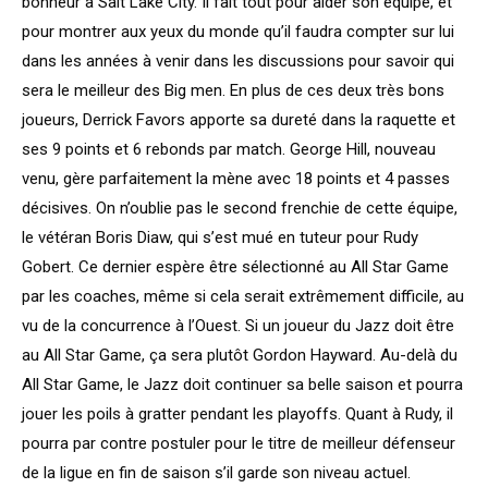
bonheur à Salt Lake City. Il fait tout pour aider son équipe, et
pour montrer aux yeux du monde qu’il faudra compter sur lui
dans les années à venir dans les discussions pour savoir qui
sera le meilleur des Big men. En plus de ces deux très bons
joueurs, Derrick Favors apporte sa dureté dans la raquette et
ses 9 points et 6 rebonds par match. George Hill, nouveau
venu, gère parfaitement la mène avec 18 points et 4 passes
décisives. On n’oublie pas le second frenchie de cette équipe,
le vétéran Boris Diaw, qui s’est mué en tuteur pour Rudy
Gobert. Ce dernier espère être sélectionné au All Star Game
par les coaches, même si cela serait extrêmement difficile, au
vu de la concurrence à l’Ouest. Si un joueur du Jazz doit être
au All Star Game, ça sera plutôt Gordon Hayward. Au-delà du
All Star Game, le Jazz doit continuer sa belle saison et pourra
jouer les poils à gratter pendant les playoffs. Quant à Rudy, il
pourra par contre postuler pour le titre de meilleur défenseur
de la ligue en fin de saison s’il garde son niveau actuel.