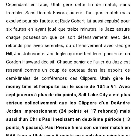
Cependant en face, Utah gère cette fin de match, sans
trembler. Sans Derrick Favors, auteur d’un gros match mais
expulsé pour six fautes, et Rudy Gobert, lui aussi expulsé pour
six fautes en ayant joué que treize minutes, le Jazz assure
chaque possession que ce soit défensivement avec des
rebonds pris avec sérénités, ou offensivement avec George
Hill, Joe Johnson et Joe Ingles qui mettent leurs paniers et un
Gordon Hayward décisif. Chaque panier de l’ailier du Jazz est
ressenti comme un coup de couteau dans les espoirs de
demi-finales de conférences des Clippers.
Utah gère le
money time et l’emporte sur le score de 104 à 91. Avec
sept joueurs à plus de dix points, Salt Lake City a été plus
sérieux collectivement que les Clippers d’un DeAndre
Jordan impressionnant (24 points et 17 rebonds) mais
aussi d’un Chris Paul inexistant en deuxième période (13
points, 9 passes). Paul Pierce finira son dernier match en
NBA face à Utah avec 6 points en vingt-deux minutes et