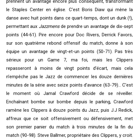
prennent un avantage encore plus conséquent, transformant
le Staples Center en église. C’est Boris Diaw qui mène la
danse avec huit points dans ce quart-temps, dont un dunk (!),
permettant aux
Jazzmens
de prendre un avantage de dix-sept
points (44-61). Pire encore pour Doc Rivers, Derrick Favors,
sur son quatrième rebond offensif du match, donne à son
équipe un avantage de vingt-et-un points (50-71). Pas très
sérieux pour un Game 7, ma foi, mais les Clippers
repasseront à moins de vingt points d’écart, mais cela
n’empêche pas le Jazz de commencer les douze dernières
minutes de la série avec seize points d’avance (63-79)… C’est
le moment où Jamal Crawford décide de se réveiller.
Enchaînant bombe sur bombe depuis le parking, Crawford
ramène les Clippers à douze points du Jazz, puis J.J Redick,
affreux que ce soit offensivement ou défensivement, met
son premier panier du match à trois minutes de la fin du
match (90-98). Steve Ballmer, propriétaire des Clippers, y croit.