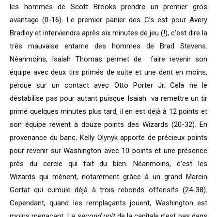
les hommes de Scott Brooks prendre un premier gros
avantage (0-16). Le premier panier des C’s est pour Avery
Bradley et interviendra après six minutes de jeu (!), c’est dire la
très mauvaise entame des hommes de Brad Stevens.
Néanmoins, Isaiah Thomas permet de faire revenir son
équipe avec deux tirs primés de suite et une dent en moins,
perdue sur un contact avec Otto Porter Jr. Cela ne le
déstabilise pas pour autant puisque Isaiah va remettre un tir
primé quelques minutes plus tard, il en est déjà à 12 points et
son équipe revient à douze points des Wizards (20-32). En
provenance du banc, Kelly Olynyk apporte de précieux points
pour revenir sur Washington avec 10 points et une présence
près du cercle qui fait du bien. Néanmoins, c’est les
Wizards qui mènent, notamment grâce à un grand Marcin
Gortat qui cumule déjà à trois rebonds offensifs (24-38).
Cependant, quand les remplaçants jouent, Washington est
moins menaçant. La
second unit
de la capitale n’est pas dans