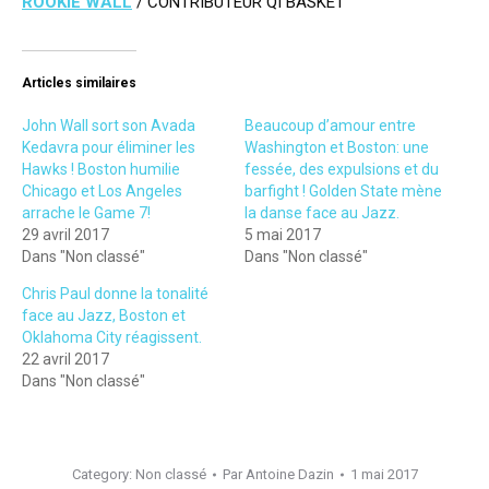
ROOKIE WALL
/ CONTRIBUTEUR QI BASKET
Articles similaires
John Wall sort son Avada
Beaucoup d’amour entre
Kedavra pour éliminer les
Washington et Boston: une
Hawks ! Boston humilie
fessée, des expulsions et du
Chicago et Los Angeles
barfight ! Golden State mène
arrache le Game 7!
la danse face au Jazz.
29 avril 2017
5 mai 2017
Dans "Non classé"
Dans "Non classé"
Chris Paul donne la tonalité
face au Jazz, Boston et
Oklahoma City réagissent.
22 avril 2017
Dans "Non classé"
Category:
Non classé
Par
Antoine Dazin
1 mai 2017