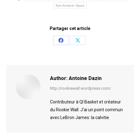
San Antonio Spurs
Partager cet article
Share
Share
on
on
Facebook
X
Author:
Antoine Dazin
http://rookiewall.wordpress.com/
Contributeur à QI Basket et créateur
du Rookie Wall. J'ai un point commun
avec LeBron James: la calvitie.