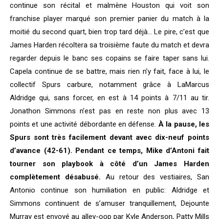
continue son récital et malmène Houston qui voit son
franchise player marqué son premier panier du match à la
moitié du second quart, bien trop tard déjà… Le pire, c’est que
James Harden récoltera sa troisième faute du match et devra
regarder depuis le banc ses copains se faire taper sans lui.
Capela continue de se battre, mais rien n’y fait, face à lui, le
collectif Spurs carbure, notamment grâce à LaMarcus
Aldridge qui, sans forcer, en est à 14 points à 7/11 au tir.
Jonathon Simmons n’est pas en reste non plus avec 13
points et une activité débordante en défense.
À la pause, les
Spurs sont très facilement devant avec dix-neuf points
d’avance (42-61). Pendant ce temps, Mike d’Antoni fait
tourner son playbook à côté d’un James Harden
complètement désabusé.
Au retour des vestiaires, San
Antonio continue son humiliation en public: Aldridge et
Simmons continuent de s’amuser tranquillement, Dejounte
Murray est envoyé au alley-oop par Kyle Anderson, Patty Mills