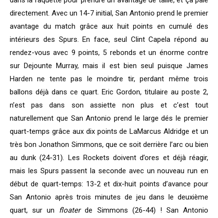
dans la raquette pour prendre un avantage de taille, et ça paie
directement. Avec un 14-7 initial, San Antonio prend le premier
avantage du match grâce aux huit points en cumulé des
intérieurs des Spurs. En face, seul Clint Capela répond au
rendez-vous avec 9 points, 5 rebonds et un énorme contre
sur Dejounte Murray, mais il est bien seul puisque James
Harden ne tente pas le moindre tir, perdant même trois
ballons déjà dans ce quart. Eric Gordon, titulaire au poste 2,
n’est pas dans son assiette non plus et c’est tout
naturellement que San Antonio prend le large dés le premier
quart-temps grâce aux dix points de LaMarcus Aldridge et un
très bon Jonathon Simmons, que ce soit derrière l’arc ou bien
au dunk (24-31). Les Rockets doivent d’ores et déjà réagir,
mais les Spurs passent la seconde avec un nouveau run en
début de quart-temps: 13-2 et dix-huit points d’avance pour
San Antonio après trois minutes de jeu dans le deuxième
quart, sur un
floater
de Simmons (26-44) ! San Antonio