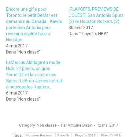
Encore une gifle pour
[PLAYOFFS, PREVIEWS DE
Toronto: le petit DeMar est
L’OUEST] San Antonio Spurs
demandé au Canada… Kawhi
(2) vs Houston Rockets (3)
porte San Antonio pour
30 avril 2017
revenir à égalité face à
Dans "Playoffs NBA"
Houston.
4 mai 2017
Dans "Non classé"
LaMarcus Aldridge en mode
Hulk: 27 points, un gros
4ème QT et la victoire des
Spurs ! LeBron James détruit
à nouveau les Raptors…
6 mai 2017
Dans "Non classé"
Category:
Non classé
Par
Antoine Dazin
12 mai 2017
Tags:
Houston Rockets
Playoffs
Playoffs 2017
Playoffs NBA