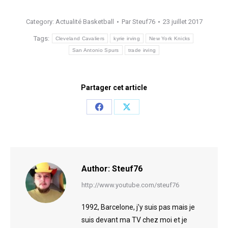
Category:
Actualité Basketball
Par
Steuf76
23 juillet 2017
Tags:
Cleveland Cavaliers
kyrie irving
New York Knicks
San Antonio Spurs
trade irving
Partager cet article
Share
Share
on
on
Facebook
X
Author:
Steuf76
http://www.youtube.com/steuf76
1992, Barcelone, j'y suis pas mais je
suis devant ma TV chez moi et je