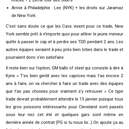
Knicks + 2 2ème tour des Sixers
Arrive à Philadelphie : Lee (NYK) + les droits sur Jaramaz
de New York
C’est sans doute ce que les Cavs visent pour ce trade, New
York semble prêt à n’importe quoi pour attirer le jeune meneur
quitte à passer le cap et à perdre ses TDD pendant 2 ans. Les
autres équipes seraient à peu près bien loties dans le trade et
pourraient donc s’en satisfaire.
Il reste bien sur l’option, GM balls of steel qui consiste à dire à
Kyrie « T’es bien gentil avec tes caprices mais t’as encore 2
ans à faire, on va chercher à faire un trade avec des équipes
que t’as pas choisies pour vraiment s’y retrouver » Ce type
trade devrait probablement attendre le 15 janvier puisque tous
les gros poissons intéressants pour Cleveland sont passés
sous leur nez cet été et quelques gars sont même en
dernière année de contrat (PG si tu nous lis…) On ajoute ça au