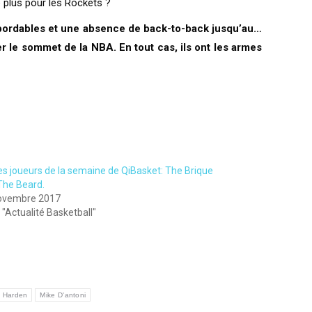
 plus pour les Rockets ?
s abordables et une absence de back-to-back jusqu’au…
r le sommet de la NBA. En tout cas, ils ont les armes
es joueurs de la semaine de QiBasket: The Brique
The Beard.
ovembre 2017
"Actualité Basketball"
 Harden
Mike D'antoni