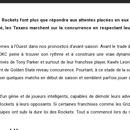
ton Rockets font plus que répondre aux attentes placées en eu
ilé, les Texans marchent sur la concurrence en respectant leu
4èmes à l’Ouest dans nos pronostics d’avant-saison. Avant le trad
’OKC peine à trouver son rythme et à construire une vraie dynami
vés de Tony Parker et surtout de leur franchise player, Kawhi Leona
 de Golden State niveau concurrence. Pourtant, à ce stade de la sai
ser quelques matchs en début de saison et semblent parfois jouer 
’un génie et de joueurs intelligents, capables de démolir leurs adv
 Rockets à leurs opposants. Si certaines franchises comme les Grizz
quipes ont subi la dure loi des Rockets. Tout a commencé lors du ma