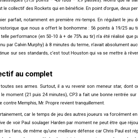
out le collectif des Rockets qui en bénéficie. En point d’orgue, deux
er parfait, notamment en première mi-temps. En régulant le jeu d
 historique que nous a offert le bonhomme : 56 points à 19/25 au tir
ne telle performance (en 50-10 à + de 75% au tir) n’a été réalisé qu
tenu par Calvin Murphy) à 8 minutes du terme, n’avait absolument auc
tinue sur ses standards, c’est tout Houston qui va se mettre à rêver 
ectif au complet
 toutes ses armes. Surtout, il a vu revenir son meneur star, dont
 le moment (21 puis 24 minutes), CP3 a fait une bonne rentrée sur
ire contre Memphis, Mr. Propre revient tranquillement.
ertainement, car le temps de jeu des autres joueurs va forcément e
ective de voir Paul soulager Harden par moment ne peut être que réjou
rer les fans, de même qu’une meilleure défense car Chris Paul est r