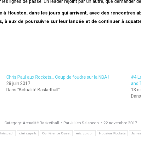
les lignes de passe. Un leader rejoint par un autre, que demander de
able à Houston, dans les jours qui arrivent, avec des rencontre
s, à eux de poursuivre sur leur lancée et de continuer à squatte
Chris Paul aux Rockets… Coup de foudre sur la NBA !
#4 L
28 juin 2017
and 
Dans "Actualité Basketball"
13 n
Dans 
Category:
Actualité Basketball
Par
Julien Salancon
22 novembre 2017
chris paul
clint capela
Conférence Ouest
eric gordon
Houston Rockets
James