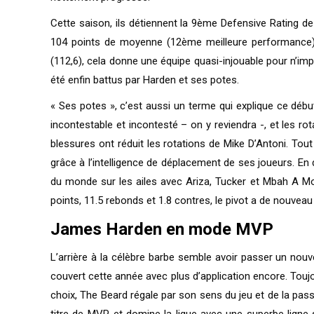
Cette saison, ils détiennent la 9ème Defensive Rating de 
104 points de moyenne (12ème meilleure performance) 
(112,6), cela donne une équipe quasi-injouable pour n’im
été enfin battus par Harden et ses potes.
« Ses potes », c’est aussi un terme qui explique ce débu
incontestable et incontesté – on y reviendra -, et les r
blessures ont réduit les rotations de Mike D’Antoni. Tout
grâce à l’intelligence de déplacement de ses joueurs. En
du monde sur les ailes avec Ariza, Tucker et Mbah A Mou
points, 11.5 rebonds et 1.8 contres, le pivot a de nouveau 
James Harden en mode MVP
L’arrière à la célèbre barbe semble avoir passer un no
couvert cette année avec plus d’application encore. Toujo
choix, The Beard régale par son sens du jeu et de la pa
titre de MVP, et domine la ligue avec une superbe ligne 