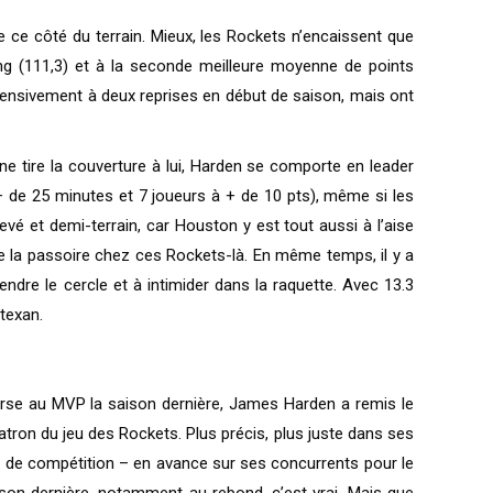
de ce côté du terrain. Mieux, les Rockets n’encaissent que
g (111,3) et à la seconde meilleure moyenne de points
éfensivement à deux reprises en début de saison, mais ont
ne tire la couverture à lui, Harden se comporte en leader
 + de 25 minutes et 7 joueurs à + de 10 pts), même si les
evé et demi-terrain, car Houston y est tout aussi à l’aise
de la passoire chez ces Rockets-là. En même temps, il y a
dre le cercle et à intimider dans la raquette. Avec 13.3
 texan.
urse au MVP la saison dernière, James Harden a remis le
atron du jeu des Rockets. Plus précis, plus juste dans ses
s de compétition – en avance sur ses concurrents pour le
aison dernière, notamment au rebond, c’est vrai. Mais que