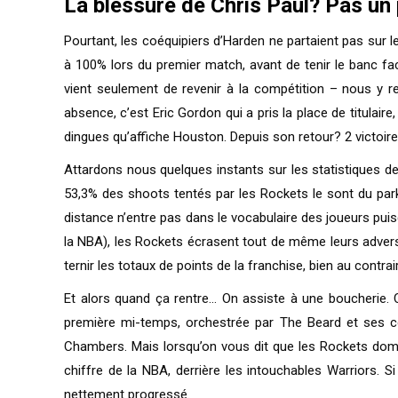
La blessure de Chris Paul? Pas un
Pourtant, les coéquipiers d’Harden ne partaient pas sur 
à 100% lors du premier match, avant de tenir le banc fa
vient seulement de revenir à la compétition – nous y rev
absence, c’est Eric Gordon qui a pris la place de titulair
dingues qu’affiche Houston. Depuis son retour? 2 victoir
Attardons nous quelques instants sur les statistiques de l
53,3% des shoots tentés par les Rockets le sont du park
distance n’entre pas dans le vocabulaire des joueurs pu
la NBA), les Rockets écrasent tout de même leurs advers
ternir les totaux de points de la franchise, bien au contrai
Et alors quand ça rentre… On assiste à une boucherie. 
première mi-temps, orchestrée par The Beard et ses c
Chambers. Mais lorsqu’on vous dit que les Rockets domine
chiffre de la NBA, derrière les intouchables Warriors. S
nettement progressé.