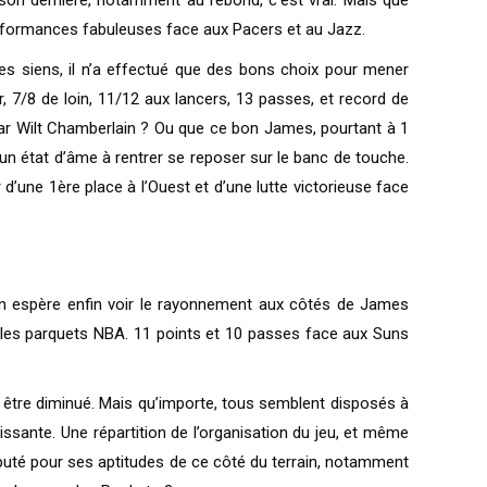
 performances fabuleuses face aux Pacers et au Jazz.
es siens, il n’a effectué que des bons choix pour mener
, 7/8 de loin, 11/12 aux lancers, 13 passes, et record de
e par Wilt Chamberlain ? Ou que ce bon James, pourtant à 1
un état d’âme à rentrer se reposer sur le banc de touche.
d’une 1ère place à l’Ouest et d’une lutte victorieuse face
 on espère enfin voir le rayonnement aux côtés de James
 les parquets NBA. 11 points et 10 passes face aux Suns
n être diminué. Mais qu’importe, tous semblent disposés à
issante. Une répartition de l’organisation du jeu, et même
éputé pour ses aptitudes de ce côté du terrain, notamment