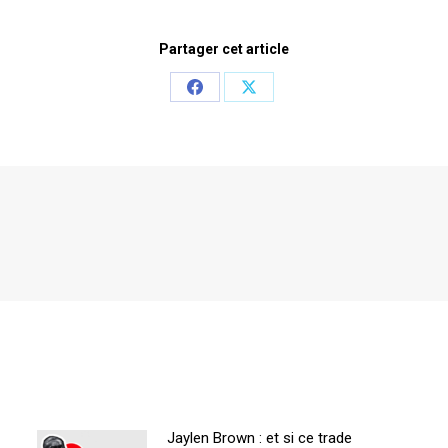
Partager cet article
Share
Share
on
on
Facebook
X
Jaylen Brown : et si ce trade