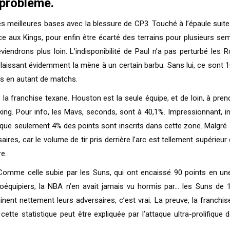
 problème.
les meilleures bases avec la blessure de CP3. Touché à l’épaule suit
ce aux Kings, pour enfin être écarté des terrains pour plusieurs se
iendrons plus loin. L’indisponibilité de Paul n’a pas perturbé les 
e, laissant évidemment la mène à un certain barbu. Sans lui, ce sont 
es en autant de matchs.
a franchise texane. Houston est la seule équipe, et de loin, à prendre
ing. Pour info, les Mavs, seconds, sont à 40,1%. Impressionnant, 
isque seulement 4% des points sont inscrits dans cette zone. Malg
aires, car le volume de tir pris derrière l’arc est tellement supér
re.
Comme celle subie par les Suns, qui ont encaissé 90 points en une 
oéquipiers, la NBA n’en avait jamais vu hormis par… les Suns d
nt nettement leurs adversaires, c’est vrai. La preuve, la franchise
i cette statistique peut être expliquée par l’attaque ultra-prolifiq