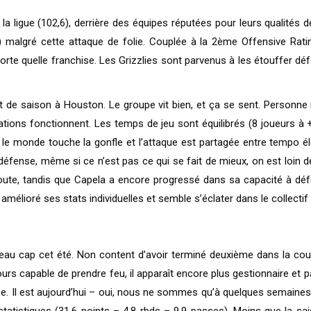
la ligue (102,6), derrière des équipes réputées pour leurs qualités 
malgré cette attaque de folie. Couplée à la 2ème Offensive Ratin
porte quelle franchise. Les Grizzlies sont parvenus à les étouffer d
t de saison à Houston. Le groupe vit bien, et ça se sent. Personne 
otations fonctionnent. Les temps de jeu sont équilibrés (8 joueurs à
 le monde touche la gonfle et l’attaque est partagée entre tempo él
 défense, même si ce n’est pas ce qui se fait de mieux, on est loin 
te, tandis que Capela a encore progressé dans sa capacité à défen
amélioré ses stats individuelles et semble s’éclater dans le collectif
uveau cap cet été. Non content d’avoir terminé deuxième dans la co
urs capable de prendre feu, il apparaît encore plus gestionnaire et p
sse. Il est aujourd’hui – oui, nous ne sommes qu’à quelques semaine
statistiques (31,6 points – 4,8 rbds – 9,9 passes). Moins que la s