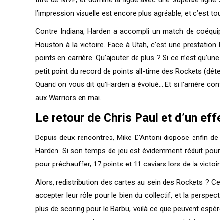
l’impression visuelle est encore plus agréable, et c’est t
Contre Indiana, Harden a accompli un match de coéquipi
Houston à la victoire. Face à Utah, c’est une prestation
points en carrière. Qu’ajouter de plus ? Si ce n’est qu’u
petit point du record de points all-time des Rockets (dé
Quand on vous dit qu’Harden a évolué… Et si l’arrière con
aux Warriors en mai.
Le retour de Chris Paul et d’un eff
Depuis deux rencontres, Mike D’Antoni dispose enfin de
Harden. Si son temps de jeu est évidemment réduit pour
pour préchauffer, 17 points et 11 caviars lors de la victo
Alors, redistribution des cartes au sein des Rockets ? C
accepter leur rôle pour le bien du collectif, et la persp
plus de scoring pour le Barbu, voilà ce que peuvent espé