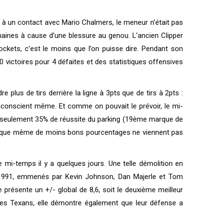
e à un contact avec Mario Chalmers, le meneur n’était pas
maines à cause d’une blessure au genou. L’ancien Clipper
Rockets, c’est le moins que l’on puisse dire. Pendant son
10 victoires pour 4 défaites et des statistiques offensives
 plus de tirs derrière la ligne à 3pts que de tirs à 2pts :
inconscient même. Et comme on pouvait le prévoir, le mi-
ré seulement 35% de réussite du parking (19ème marque de
ieur que même de moins bons pourcentages ne viennent pas
mi-temps il y a quelques jours. Une telle démolition en
e 1991, emmenés par Kevin Johnson, Dan Majerle et Tom
 présente un +/- global de 8,6, soit le deuxième meilleur
ue des Texans, elle démontre également que leur défense a