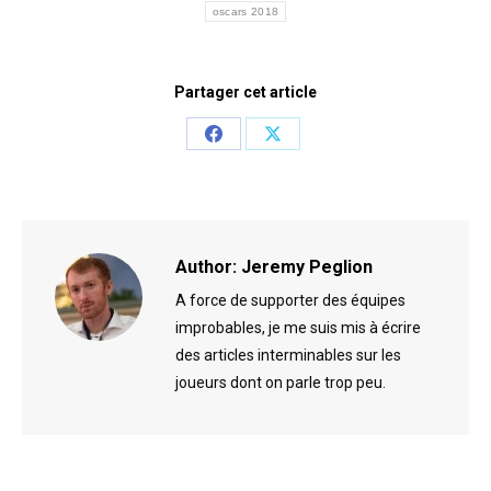
oscars 2018
Partager cet article
Share
Share
on
on
Facebook
X
Author:
Jeremy Peglion
A force de supporter des équipes
improbables, je me suis mis à écrire
des articles interminables sur les
joueurs dont on parle trop peu.