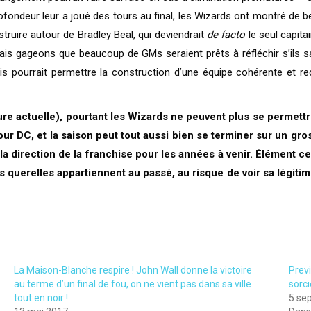
fondeur leur a joué des tours au final, les Wizards ont montré de b
truire autour de Bradley Beal, qui deviendrait
de facto
le seul capitai
, mais gageons que beaucoup de GMs seraient prêts à réfléchir s’ils s
is pourrait permettre la construction d’une équipe cohérente et r
re actuelle), pourtant les Wizards ne peuvent plus se permettr
ur DC, et la saison peut tout aussi bien se terminer sur un gr
r la direction de la franchise pour les années à venir. Élément c
 querelles appartiennent au passé, au risque de voir sa légitimi
La Maison-Blanche respire ! John Wall donne la victoire
Prev
au terme d’un final de fou, on ne vient pas dans sa ville
sorci
tout en noir !
5 se