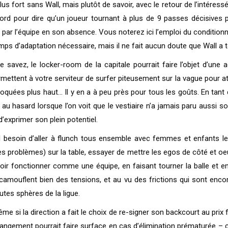
us fort sans Wall, mais plutôt de savoir, avec le retour de l’intéres
cord pour dire qu’un joueur tournant à plus de 9 passes décisives 
 par l’équipe en son absence. Vous noterez ici l’emploi du conditionn
emps d’adaptation nécessaire, mais il ne fait aucun doute que Wall a 
savez, le locker-room de la capitale pourrait faire l’objet d’une ad
mettent à votre serviteur de surfer piteusement sur la vague pour attir
voquées plus haut… Il y en a à peu près pour tous les goûts. En tan
nt au hasard lorsque l’on voit que le vestiaire n’a jamais paru aussi 
’exprimer son plein potentiel.
ul besoin d’aller à flunch tous ensemble avec femmes et enfants 
es problèmes) sur la table, essayer de mettre les egos de côté et oe
evoir fonctionner comme une équipe, en faisant tourner la balle et 
 camouflent bien des tensions, et au vu des frictions qui sont enco
utes sphères de la ligue.
e si la direction a fait le choix de re-signer son backcourt au prix f
angement pourrait faire surface en cas d’élimination prématurée – 