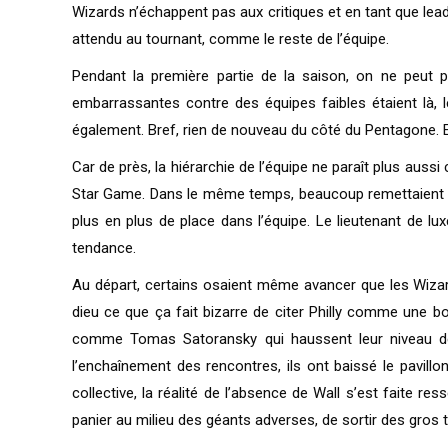
Wizards n’échappent pas aux critiques et en tant que leade
attendu au tournant, comme le reste de l’équipe.
Pendant la première partie de la saison, on ne peut p
embarrassantes contre des équipes faibles étaient là, l
également. Bref, rien de nouveau du côté du Pentagone. En
Car de près, la hiérarchie de l’équipe ne paraît plus auss
Star Game. Dans le même temps, beaucoup remettaient en q
plus en plus de place dans l’équipe. Le lieutenant de l
tendance.
Au départ, certains osaient même avancer que les Wizards
dieu ce que ça fait bizarre de citer Philly comme une bo
comme Tomas Satoransky qui haussent leur niveau de m
l’enchaînement des rencontres, ils ont baissé le pavillo
collective, la réalité de l’absence de Wall s’est faite re
panier au milieu des géants adverses, de sortir des gros 