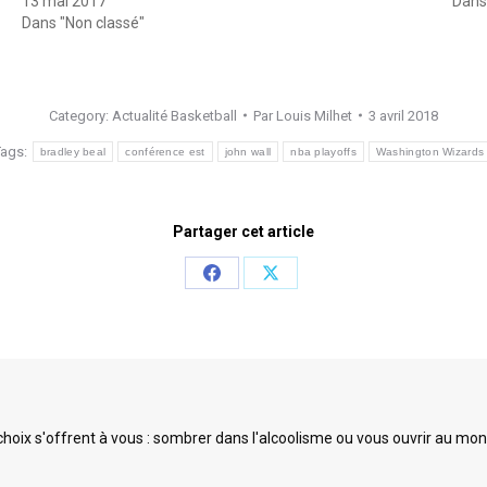
13 mai 2017
Dans
Dans "Non classé"
Category:
Actualité Basketball
Par
Louis Milhet
3 avril 2018
Tags:
bradley beal
conférence est
john wall
nba playoffs
Washington Wizards
Partager cet article
Share
Share
on
on
Facebook
X
ix s'offrent à vous : sombrer dans l'alcoolisme ou vous ouvrir au monde 