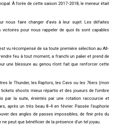
ncipal. À l’orée de cette saison 2017-2018, le meneur était
r nous faire changer d’avis à leur sujet. Les défaites
s victoires pour nous rappeler de quoi ils sont capables
 s’est vu récompensé de sa toute première sélection au All-
rendre feu à tout moment, a franchi un palier et prend de
our une blessure au genou n’ont fait que renforcer cette
utres le Thunder, les Raptors, les Cavs ou les 76ers (mon
s tickets shoots mieux répartis et des joueurs de l’ombre
par la suite, éreintés par une rotation raccourcie et
ars, après un très beau 8-4 en février. Passée l’euphorie
 trouver des angles de passes impossibles, de finir près du
 ne peut que bénéficier de la présence d’un tel joyau.