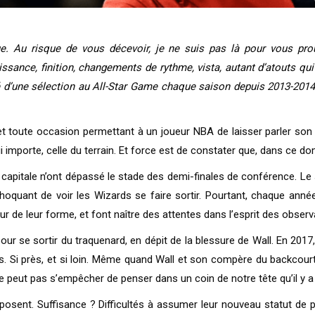
igue. Au risque de vous décevoir, je ne suis pas là pour vous pr
sance, finition, changements de rythme, vista, autant d’atouts qui
ré d’une sélection au All-Star Game chaque saison depuis 2013-2014.
et toute occasion permettant à un joueur NBA de laisser parler so
i importe, celle du terrain. Et force est de constater que, dans ce do
capitale n’ont dépassé le stade des demi-finales de conférence. Le 
hoquant de voir les Wizards se faire sortir. Pourtant, chaque année
eur de leur forme, et font naître des attentes dans l’esprit des observ
our se sortir du traquenard, en dépit de la blessure de Wall. En 2017
 Si près, et si loin. Même quand Wall et son compère du backcourt 
ne peut pas s’empêcher de penser dans un coin de notre tête qu’il y 
sent. Suffisance ? Difficultés à assumer leur nouveau statut de p