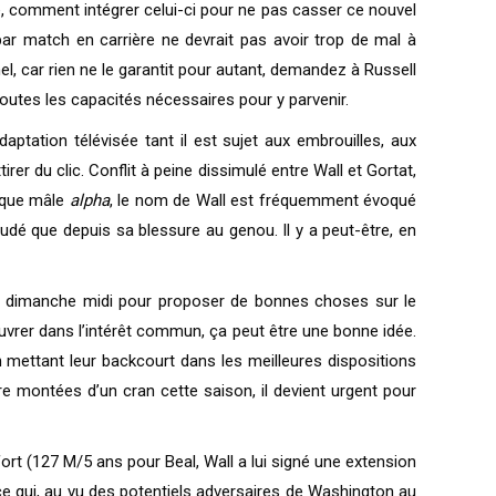
sé, comment intégrer celui-ci pour ne pas casser ce nouvel
par match en carrière ne devrait pas avoir trop de mal à
el, car rien ne le garantit pour autant, demandez à Russell
toutes les capacités nécessaires pour y parvenir.
aptation télévisée tant il est sujet aux embrouilles, aux
er du clic. Conflit à peine dissimulé entre Wall et Gortat,
t que mâle
alpha
, le nom de Wall est fréquemment évoqué
soudé que depuis sa blessure au genou. Il y a peut-être, en
le dimanche midi pour proposer de bonnes choses sur le
uvrer dans l’intérêt commun, ça peut être une bonne idée.
en mettant leur backcourt dans les meilleures dispositions
re montées d’un cran cette saison, il devient urgent pour
ort (127 M/5 ans pour Beal, Wall a lui signé une extension
ce qui, au vu des potentiels adversaires de Washington au