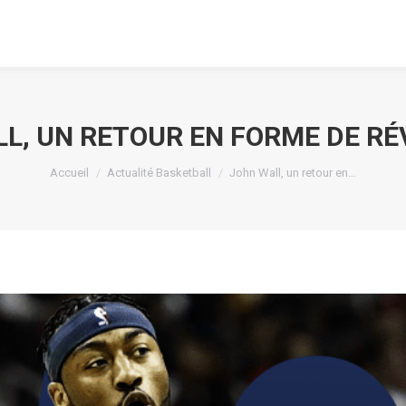
L, UN RETOUR EN FORME DE R
Vous êtes ici :
Accueil
Actualité Basketball
John Wall, un retour en…