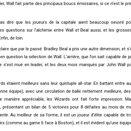
r, Wall fait partie des principaux boucs émissaires, si ce n’est le pri
as dire que les joueurs de la capitale aient beaucoup oeuvré pou
es questions sur l’alchimie entre Wall et Beal aussi, et les grosse
fin, de loin.
i claire que par le passé. Bradley Beal a pris une autre dimension, et
uestion la sélection de Wall. L’arrière, que l’on sait capable de p
uxe s’est mué en leader, et les deux mois manqués par John Wall p
 étaient meilleurs sans leur quintuple all-star. En battant entre a
nne équipe), avec une circulation de balle nettement meilleure, de
anière appréciable, les Wizards ont fait forte impression. Mais 
n, présentant un bilan de 5 victoires pour 8 défaites au mois de m
ssentir. Au meilleur de sa forme, il est un joueur d’élite capable de
tirs (comme au game 6 face à Boston), et il est évident qu’une équipe