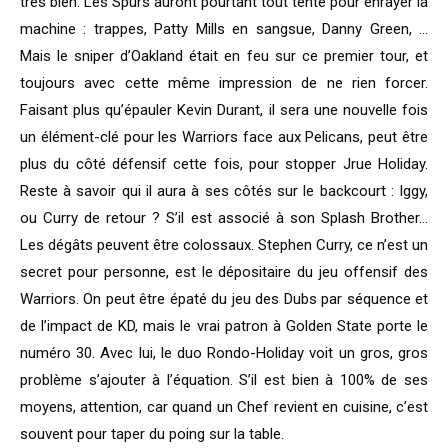
très bien. Les Spurs auront pourtant tout tenté pour enrayer la
machine : trappes, Patty Mills en sangsue, Danny Green, …
Mais le sniper d’Oakland était en feu sur ce premier tour, et
toujours avec cette même impression de ne rien forcer.
Faisant plus qu’épauler Kevin Durant, il sera une nouvelle fois
un élément-clé pour les Warriors face aux Pelicans, peut être
plus du côté défensif cette fois, pour stopper Jrue Holiday.
Reste à savoir qui il aura à ses côtés sur le backcourt : Iggy,
ou Curry de retour ? S’il est associé à son Splash Brother…
Les dégâts peuvent être colossaux. Stephen Curry, ce n’est un
secret pour personne, est le dépositaire du jeu offensif des
Warriors. On peut être épaté du jeu des Dubs par séquence et
de l’impact de KD, mais le vrai patron à Golden State porte le
numéro 30. Avec lui, le duo Rondo-Holiday voit un gros, gros
problème s’ajouter à l’équation. S’il est bien à 100% de ses
moyens, attention, car quand un Chef revient en cuisine, c’est
souvent pour taper du poing sur la table.