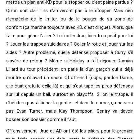
mettre un plan anti-KD pour le stopper ou c’est peine perdue ?
Qu’on soit clair : ils n’arriveront pas à le stopper. Mais rien
n’empêche de le limiter, ou de le bouger de sa zone de
confort (ça marche toujours avec KD, c’est dingue). Alors, que
faire pour gêner l’ailier ? Lui coller Jrue, bien trop petit pour lui
? Jouer les trappes suicidaires ? Coller Mirotic et jouer sur les
aides ? Autre problème, quelle défense proposer à Curry s’il
s’avère de retour ? Même si Holiday a fait déjouer Damian
Lillard au tour précédent, on parle là d’un garçon qui a déjà
montré qu’il avait un sacré QI offensif (oups, pardon Dame,
elle était gratuite celle-là) et qui s’est tapé les pires défenses
sur lui depuis un bail, surtout en playoffs. Si on le trappe, il
n’hésitera pas à lâcher la gonfle : et dans le corner, ça ne sera
pas Evan Turner, mais Klay Thompson. Gentry va devoir
bosser son dossier comme il faut…
Offensivement, Jrue et AD ont été les piliers pour le premier