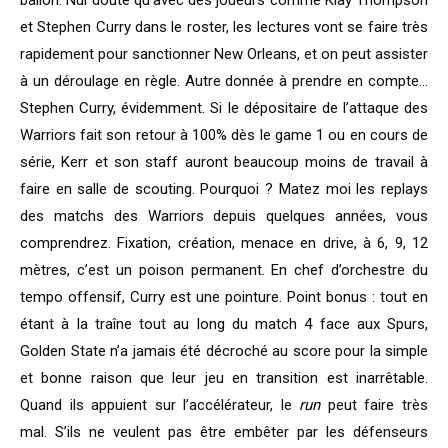
ballon. Nul doute qu’avec des joueurs comme Klay Thompson
et Stephen Curry dans le roster, les lectures vont se faire très
rapidement pour sanctionner New Orleans, et on peut assister
à un déroulage en règle. Autre donnée à prendre en compte…
Stephen Curry, évidemment. Si le dépositaire de l’attaque des
Warriors fait son retour à 100% dès le game 1 ou en cours de
série, Kerr et son staff auront beaucoup moins de travail à
faire en salle de scouting. Pourquoi ? Matez moi les replays
des matchs des Warriors depuis quelques années, vous
comprendrez. Fixation, création, menace en drive, à 6, 9, 12
mètres, c’est un poison permanent. En chef d’orchestre du
tempo offensif, Curry est une pointure. Point bonus : tout en
étant à la traîne tout au long du match 4 face aux Spurs,
Golden State n’a jamais été décroché au score pour la simple
et bonne raison que leur jeu en transition est inarrêtable.
Quand ils appuient sur l’accélérateur, le
run
peut faire très
mal. S’ils ne veulent pas être embêter par les défenseurs