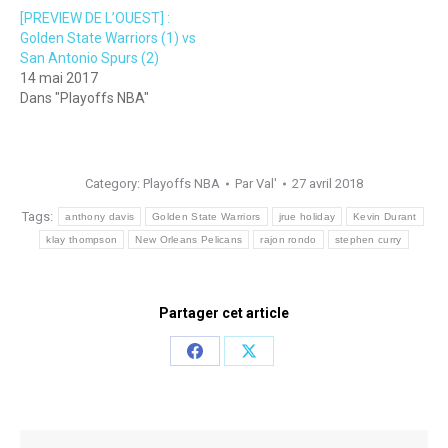
[PREVIEW DE L’OUEST] :
Golden State Warriors (1) vs
San Antonio Spurs (2)
14 mai 2017
Dans "Playoffs NBA"
Category:
Playoffs NBA
Par
Val'
27 avril 2018
Tags:
anthony davis
Golden State Warriors
jrue holiday
Kevin Durant
klay thompson
New Orleans Pelicans
rajon rondo
stephen curry
Partager cet article
Share
Share
on
on
Facebook
X