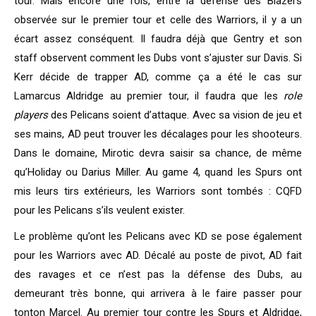
tour. Mais encore une fois, entre la défense des Blazers
observée sur le premier tour et celle des Warriors, il y a un
écart assez conséquent. Il faudra déjà que Gentry et son
staff observent comment les Dubs vont s’ajuster sur Davis. Si
Kerr décide de trapper AD, comme ça a été le cas sur
Lamarcus Aldridge au premier tour, il faudra que les
role
players
des Pelicans soient d’attaque. Avec sa vision de jeu et
ses mains, AD peut trouver les décalages pour les shooteurs.
Dans le domaine, Mirotic devra saisir sa chance, de même
qu’Holiday ou Darius Miller. Au game 4, quand les Spurs ont
mis leurs tirs extérieurs, les Warriors sont tombés : CQFD
pour les Pelicans s’ils veulent exister.
Le problème qu’ont les Pelicans avec KD se pose également
pour les Warriors avec AD. Décalé au poste de pivot, AD fait
des ravages et ce n’est pas la défense des Dubs, au
demeurant très bonne, qui arrivera à le faire passer pour
tonton Marcel. Au premier tour contre les Spurs et Aldridge,