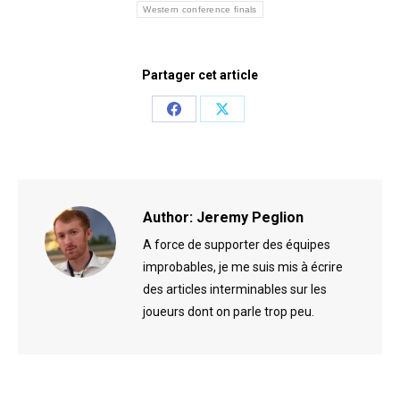
Western conference finals
Partager cet article
Share
Share
on
on
Facebook
X
Author:
Jeremy Peglion
A force de supporter des équipes
improbables, je me suis mis à écrire
des articles interminables sur les
joueurs dont on parle trop peu.