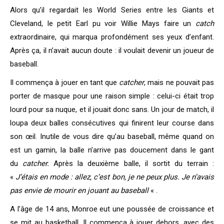
Alors qu’il regardait les World Series entre les Giants et
Cleveland, le petit Earl pu voir Willie Mays faire un
catch
extraordinaire, qui marqua profondément ses yeux d’enfant.
Après ça, il n’avait aucun doute : il voulait devenir un joueur de
baseball.
Il commença à jouer en tant que
catcher
, mais ne pouvait pas
porter de masque pour une raison simple : celui-ci était trop
lourd pour sa nuque, et il jouait donc sans. Un jour de match, il
loupa deux balles consécutives qui finirent leur course dans
son œil. Inutile de vous dire qu’au baseball, même quand on
est un gamin, la balle n’arrive pas doucement dans le gant
du
catcher.
Après la deuxième balle, il sortit du terrain :
«
J’étais en mode : allez, c’est bon, je ne peux plus. Je n’avais
pas envie de mourir en jouant au baseball
« .
A l’âge de 14 ans, Monroe eut une poussée de croissance et
se mit au basketball. Il commença à jouer dehors, avec des