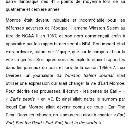
barre dantesque des 41.5 points de moyenne lors de sa
quatrième et dernière année.
Monroe était devenu injouable et incontrôlable pour les
défenses adverses de l’époque. Il amena Winston Salem au
titre de NCAA II en 1967, et son nom commençait enfin à
apparaître sur les rapports des scouts NBA. Son impact était
extraordinaire, autant sur l’équipe, que sur le campus et sur la
ville en général. Soir après soir, ses exploits étaient rapportés
dans les journaux du coin, et lors de la saison 1966-67, Luix
Overbea, un journaliste du
Winston Salem Journal
allait
utiliser une expression qui allait changer la vie d’Earl Monroe.
Pour décrire ses prouesses, il écrivit « les perles de Earl » –
«
Earl’s pearls »
en VO. Et ainsi allait naître le surnom par
lequel Earl Monroe allait devenir connu de tous : Earl The
Pearl. Dans les tribunes, on s’amuserait alors à chanter
« Earl,
Earl, Earl the Pearl ! Earl, Earl, best in the world !
« .