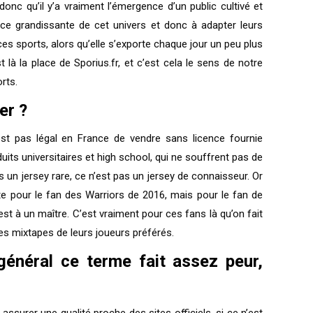
onc qu’il y’a vraiment l’émergence d’un public cultivé et
ence grandissante de cet univers et donc à adapter leurs
ces sports, alors qu’elle s’exporte chaque jour un peu plus
la place de Sporius.fr, et c’est cela le sens de notre
rts.
er ?
st pas légal en France de vendre sans licence fournie
its universitaires et high school, qui ne souffrent pas de
 un jersey rare, ce n’est pas un jersey de connaisseur. Or
te pour le fan des Warriors de 2016, mais pour le fan de
est à un maître. C’est vraiment pour ces fans là qu’on fait
es mixtapes de leurs joueurs préférés.
général ce terme fait assez peur,
rer une qualité proche des sites officiels, si ce n’est