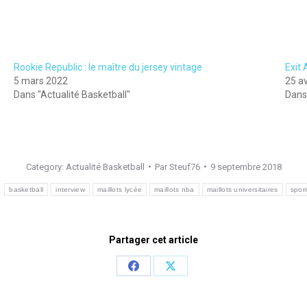
Rookie Republic : le maître du jersey vintage
Exit 
5 mars 2022
25 av
Dans "Actualité Basketball"
Dans
Category:
Actualité Basketball
Par
Steuf76
9 septembre 2018
:
basketball
interview
maillots lycée
maillots nba
maillots universitaires
spori
Partager cet article
Share
Share
on
on