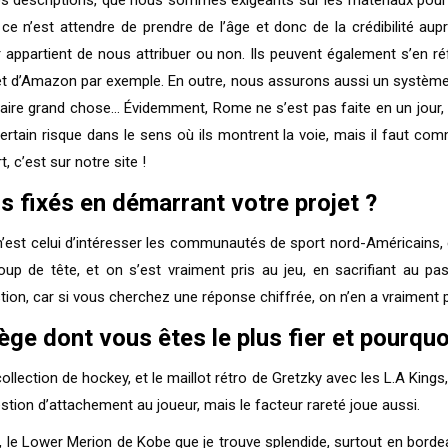
e n’est attendre de prendre de l’âge et donc de la crédibilité aupr
ur appartient de nous attribuer ou non. Ils peuvent également s’en ré
k et d’Amazon par exemple. En outre, nous assurons aussi un système
aire grand chose… Évidemment, Rome ne s’est pas faite en un jour, et
tain risque dans le sens où ils montrent la voie, mais il faut comm
 c’est sur notre site !
s fixés en démarrant votre projet ?
e n’est celui d’intéresser les communautés de sport nord-Américains,
coup de tête, et on s’est vraiment pris au jeu, en sacrifiant au 
stion, car si vous cherchez une réponse chiffrée, on n’en a vraiment 
ge dont vous êtes le plus fier et pourquo
ollection de hockey, et le maillot rétro de Gretzky avec les L.A Kings
tion d’attachement au joueur, mais le facteur rareté joue aussi.
s, le Lower Merion de Kobe que je trouve splendide, surtout en borde