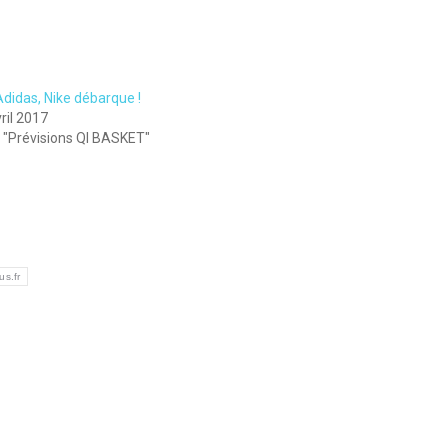
Adidas, Nike débarque !
ril 2017
 "Prévisions QI BASKET"
us.fr