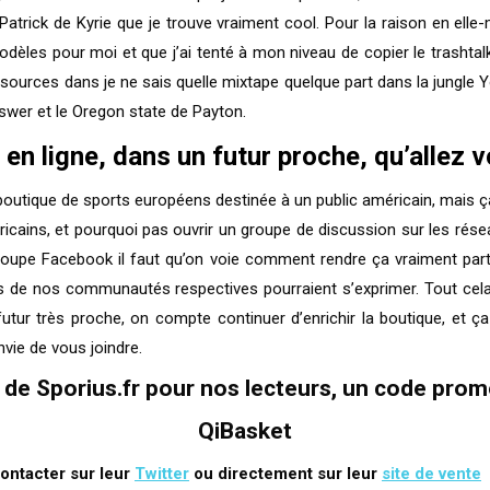
Patrick de Kyrie que je trouve vraiment cool. Pour la raison en elle
odèles pour moi et que j’ai tenté à mon niveau de copier le trashtalk
ources dans je ne sais quelle mixtape quelque part dans la jungle 
swer et le Oregon state de Payton.
en ligne, dans un futur proche, qu’allez 
ne boutique de sports européens destinée à un public américain, mais ç
ains, et pourquoi pas ouvrir un groupe de discussion sur les résea
roupe Facebook il faut qu’on voie comment rendre ça vraiment parti
de nos communautés respectives pourraient s’exprimer. Tout cela r
utur très proche, on compte continuer d’enrichir la boutique, et
vie de vous joindre.
de Sporius.fr pour nos lecteurs, un code pro
QiBasket
contacter sur leur
Twitter
ou directement sur leur
site de vente