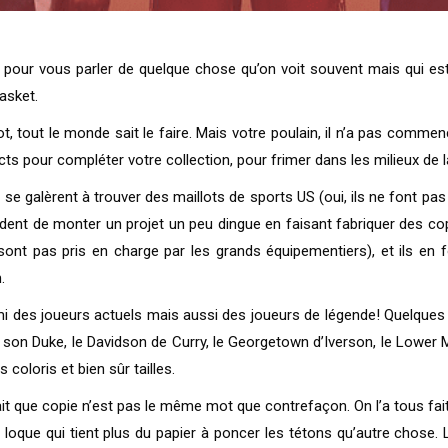
st pour vous parler de quelque chose qu’on voit souvent mais qui e
basket.
ot, tout le monde sait le faire. Mais votre poulain, il n’a pas commen
rects pour compléter votre collection, pour frimer dans les milieux de
 se galèrent à trouver des maillots de sports US (oui, ils ne font 
ident de monter un projet un peu dingue en faisant fabriquer des co
 sont pas pris en charge par les grands équipementiers), et ils en
.
rmi des joueurs actuels mais aussi des joueurs de légende! Quelques 
 son Duke, le Davidson de Curry, le Georgetown d’Iverson, le Lower
oloris et bien sûr tailles.
e fait que copie n’est pas le même mot que contrefaçon. On l’a tous f
oque qui tient plus du papier à poncer les tétons qu’autre chose. 