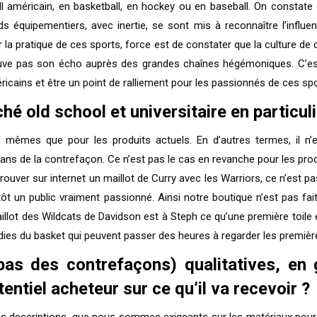
l américain, en basketball, en hockey ou en baseball. On constate d
s équipementiers, avec inertie, se sont mis à reconnaître l’influ
r la pratique de ces sports, force est de constater que la culture de 
 pas son écho auprès des grandes chaînes hégémoniques. C’est là 
ricains et être un point de ralliement pour les passionnés de ces spo
hé old school et universitaire en particuli
 mêmes que pour les produits actuels. En d’autres termes, il n’e
ans de la contrefaçon. Ce n’est pas le cas en revanche pour les produ
ver sur internet un maillot de Curry avec les Warriors, ce n’est pas
ôt un public vraiment passionné. Ainsi notre boutique n’est pas fai
aillot des Wildcats de Davidson est à Steph ce qu’une première toile 
dies du basket qui peuvent passer des heures à regarder les premièr
pas des contrefaçons) qualitatives, en 
ntiel acheteur sur ce qu’il va recevoir ?
scriptions, que nous sommes exigeants sur les matériaux pour assu