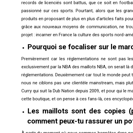
records de licenciés sont battus, que ce soit en footbal
passionné sur ces sports. Pourtant, alors que les grand
produits en proposant de plus en plus d’articles faits pou
grâce aux nouveaux moyens de communication, ne trouve
projet : incarner en France la culture des sports nord-amé
Pourquoi se focaliser sur le marc
Premièrement car les réglementations ne sont pas les
exclusivement par la NBA des maillots NBA, on serait là d
réglementations. Deuxièmement car tout le monde peut trou
nous ne ciblons pas une clientèle mainstream, mais plut
Curry qui suit la Dub Nation depuis 2009, et pour qui le m
cette boutique, et on pense à ces fans-là, ces encyclopé
Les maillots sont des copies (
comment peux-tu rassurer un pote
À partir du moment où nous sommes honnêtes dans nos de