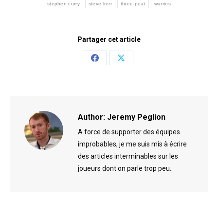
stephen curry
steve kerr
three-peat
warrios
Partager cet article
Share
Share
on
on
Facebook
X
Author:
Jeremy Peglion
A force de supporter des équipes
improbables, je me suis mis à écrire
des articles interminables sur les
joueurs dont on parle trop peu.