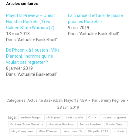
Articles similaires
Playoffs Preview – Ouest :
La chance d’effacer le passé
Houston Rockets (1) vs
pour les Rockets ?
Golden State Warriors (2)
9 mai 2019
13 mai 2018
Dans "Actualité Basketball"
Dans "Actualité Basketball"
De Phoenix à Houston : Mike
D’antoni, l’homme qui ne
voulait pas regretter ?
8 janvier 2019
Dans "Actualité Basketball"
Categories:
Actualité Basketball
,
Playoffs NBA
Par
Jeremy Peglion
28 avril 2019
Tags:
andrew bogut
chris paul
clint capela
Curry
draymond green
Golden State Warriors
Houston Rockets
James Harden
Kevin Durant
klay thompson
Mike D'antoni
nba playoffs
Playoffs 2019
rockets