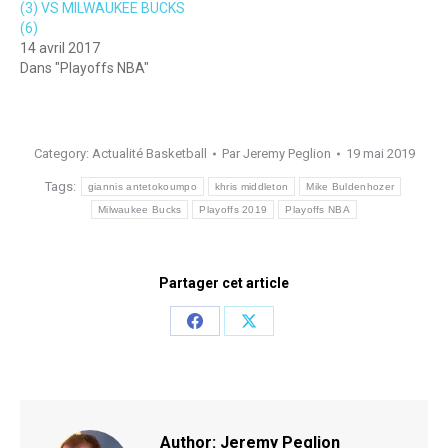
(3) VS MILWAUKEE BUCKS
(6)
14 avril 2017
Dans "Playoffs NBA"
Category:
Actualité Basketball
Par
Jeremy Peglion
19 mai 2019
Tags:
giannis antetokoumpo
khris middleton
Mike Buldenhozer
Milwaukee Bucks
Playoffs 2019
Playoffs NBA
Partager cet article
Share
Share
on
on
Facebook
X
Author:
Jeremy Peglion