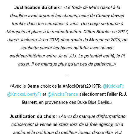
Justification du choix
:
«Le trade de Marc Gasol à la
deadline avait amorcé les choses, celui de Conley devrait
tomber dans les semaines à venir. Une page se tourne à
Memphis et place à la reconstruction. Dillon Brooks en 2017,
Jaren Jackson Jr en 2018, désormais Ja Morant en 2019, on
souhaite placer les bases du futur avec un axe
extérieur/intérieur entre Ja et JJJ. Le potentiel est là, le fit
aussi. Il ne manque plus qu’un peu de patience…
»
—
«Avec le
3eme
choix de la #MockDraft2019FR,
@KnicksFr,
@KnicksLibertyFr
et
@KnicksFrance
sélectionnent l’ailier
R.J.
Barrett
, en provenance des Duke Blue Devils.»
Justification du choix
:
«Au vu du manque d’informations
concernant la venue de stars lors de la free agency, on a
appliqué la politique du meilleur joueur disponible. R.J