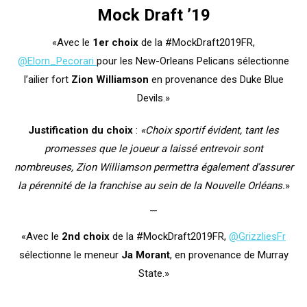
Mock Draft ’19
«Avec le
1er choix
de la #MockDraft2019FR,
@Elorn_Pecorari
pour les New-Orleans Pelicans sélectionne
l’ailier fort
Zion Williamson
en provenance des Duke Blue
Devils.»
Justification du choix
:
«Choix sportif évident, tant les
promesses que le joueur a laissé entrevoir sont
nombreuses, Zion Williamson permettra également d’assurer
la pérennité de la franchise au sein de la Nouvelle Orléans.
»
—
«Avec le
2nd choix
de la #MockDraft2019FR,
@GrizzliesFr
sélectionne le meneur
J
a Moran
t
, en provenance de Murray
State.»