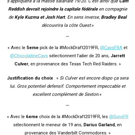
s’appliquera à la masse salariale 19/20. C’est ainsi que
Cam
Reddish devrait rejoindre la capitale fédérale
en compagnie
de
Kyle Kuzma et Josh Hart
. En sens inverse,
Bradley Beal
découvrira la côte Ouest
.»
—
« Avec le
5eme
pick de la #MockDraft2019FR,
@CavsFRA
et
@ChocolatineCavs
sélectionnent l’ailier de 20 ans,
Jarrett
Culver
, en provenance des Texas Tech Red Raiders. »
Justification du choix
: «
Si Culver est encore dispo ça sera
lui. Gros potentiel defensif. Comportement impeccable et
excellent complément de Sexton.
«
—
« Avec le
6eme
choix de la #MockDraft2019FR, les
@SunsFR
sélectionnent le meneur de 19 ans,
Darius Garland
, en
provenance des Vanderbilt Commodores. »