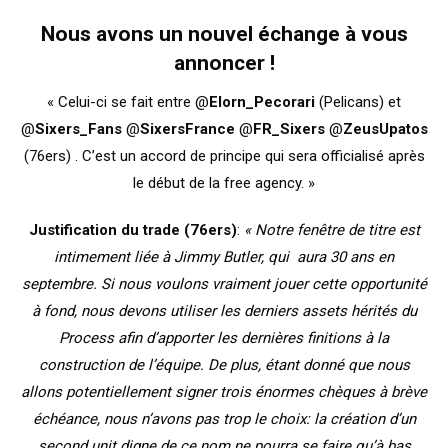
Nous avons un nouvel échange à vous
annoncer !
« Celui-ci se fait entre @
Elorn_Pecorari
(Pelicans) et
@
Sixers_Fans
@
SixersFrance
@
FR_Sixers
@
ZeusUpatos
(76ers) . C’est un accord de principe qui sera officialisé après
le début de la free agency. »
Justification du trade (76ers)
:
« Notre fenêtre de titre est
intimement liée à Jimmy Butler, qui aura 30 ans en
septembre. Si nous voulons vraiment jouer cette opportunité
à fond, nous devons utiliser les derniers assets hérités du
Process afin d’apporter les dernières finitions à la
construction de l’équipe. De plus, étant donné que nous
allons potentiellement signer trois énormes chèques à brève
échéance, nous n’avons pas trop le choix: la création d’un
second unit digne de ce nom ne pourra se faire qu’à bas