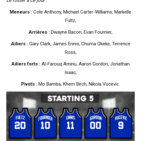
Le roster à ce jour :
Meneurs :
Cole Anthony, Michael Carter-Williams, Markelle
Fultz,
Arrières :
Dwayne Bacon, Evan Fournier,
Ailiers :
Gary Clark, James Ennis, Chuma Okeke, Terrence
Ross,
Ailiers forts :
Al-Farouq Aminu, Aaron Gordon, Jonathan
Isaac,
Pivots :
Mo Bamba, Khem Birch, Nikola Vucevic.