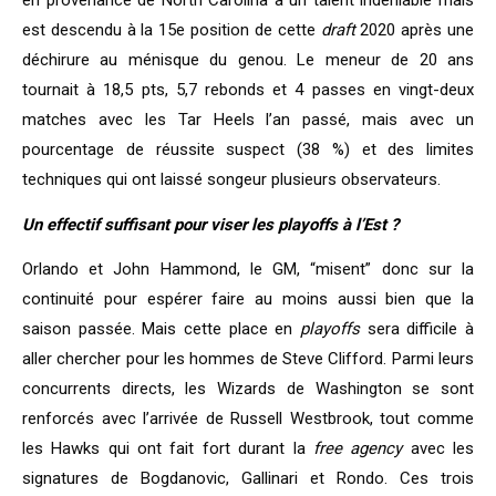
en provenance de North Carolina a un talent indéniable mais
est descendu à la 15e position de cette
draft
2020 après une
déchirure au ménisque du genou. Le meneur de 20 ans
tournait à 18,5 pts, 5,7 rebonds et 4 passes en vingt-deux
matches avec les Tar Heels l’an passé, mais avec un
pourcentage de réussite suspect (38 %) et des limites
techniques qui ont laissé songeur plusieurs observateurs.
Un effectif suffisant pour viser les playoffs à l’Est ?
Orlando et John Hammond, le GM, “misent” donc sur la
continuité pour espérer faire au moins aussi bien que la
saison passée. Mais cette place en
playoffs
sera difficile à
aller chercher pour les hommes de Steve Clifford. Parmi leurs
concurrents directs, les Wizards de Washington se sont
renforcés avec l’arrivée de Russell Westbrook, tout comme
les Hawks qui ont fait fort durant la
free agency
avec les
signatures de Bogdanovic, Gallinari et Rondo. Ces trois