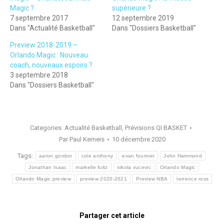
Magic ?
supérieure ?
7 septembre 2017
12 septembre 2019
Dans "Actualité Basketball"
Dans "Dossiers Basketball"
Preview 2018-2019 –
Orlando Magic : Nouveau
coach, nouveaux espoirs ?
3 septembre 2018
Dans "Dossiers Basketball"
Categories:
Actualité Basketball
,
Prévisions QI BASKET
Par
Paul Kerneis
10 décembre 2020
Tags:
aaron gordon
cole anthony
evan fournier
John Hammond
Jonathan Isaac
markelle fultz
nikola vucevic
Orlando Magic
Orlando Magic preview
preview 2020-2021
Preview NBA
terrence ross
Partager cet article