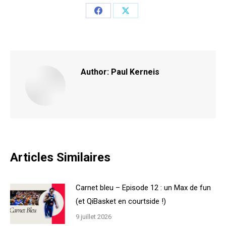
Share
Share
on
on
Facebook
X
Author:
Paul Kerneis
Articles Similaires
Carnet bleu – Episode 12 : un Max de fun
(et QiBasket en courtside !)
9 juillet 2026