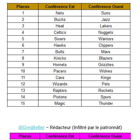
@GregBellier
– Rédacteur (Infiltré par le patronnât)