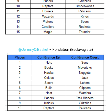
@JeremyQiBasket
– Fondateur (Esclavagiste)