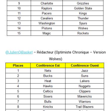
@JulienQiBasket
– Rédacteur (Optimiste Chronique – Version
Wolves)