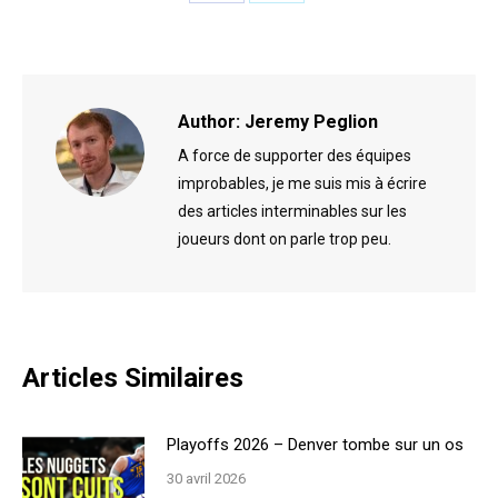
Share
Share
on
on
Facebook
X
Author:
Jeremy Peglion
A force de supporter des équipes
improbables, je me suis mis à écrire
des articles interminables sur les
joueurs dont on parle trop peu.
Articles Similaires
Playoffs 2026 – Denver tombe sur un os
30 avril 2026