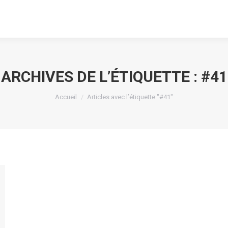
ARCHIVES DE L’ÉTIQUETTE :
#41
Vous êtes ici :
Accueil
Articles avec l’étiquette "#41"