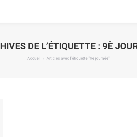
HIVES DE L’ÉTIQUETTE :
9È JOU
Vous êtes ici :
Accueil
Articles avec l’étiquette "9è journée"