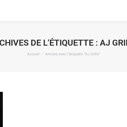
CHIVES DE L’ÉTIQUETTE :
AJ GRI
Vous êtes ici :
Accueil
Articles avec l’étiquette "AJ Grifin"