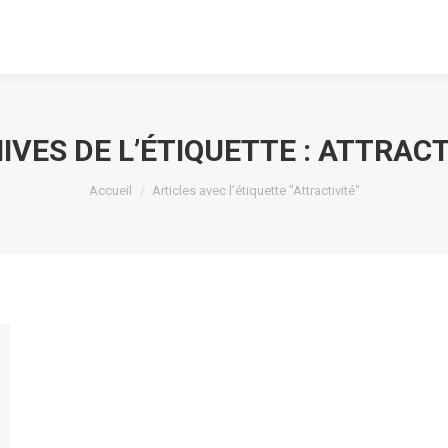
IVES DE L’ÉTIQUETTE :
ATTRACT
Vous êtes ici :
Accueil
Articles avec l’étiquette "Attractivité"