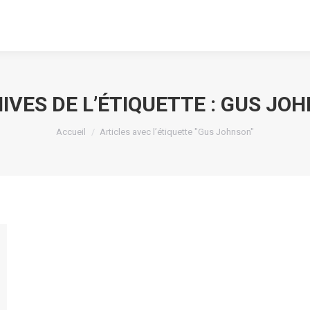
IVES DE L’ÉTIQUETTE :
GUS JO
Vous êtes ici :
Accueil
Articles avec l’étiquette "Gus Johnson"