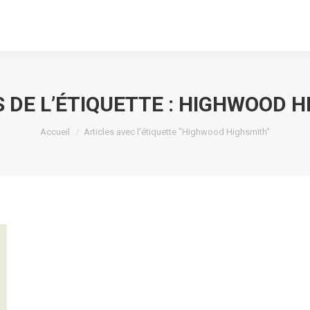
 DE L’ÉTIQUETTE :
HIGHWOOD H
Vous êtes ici :
Accueil
Articles avec l’étiquette "Highwood Highsmith"