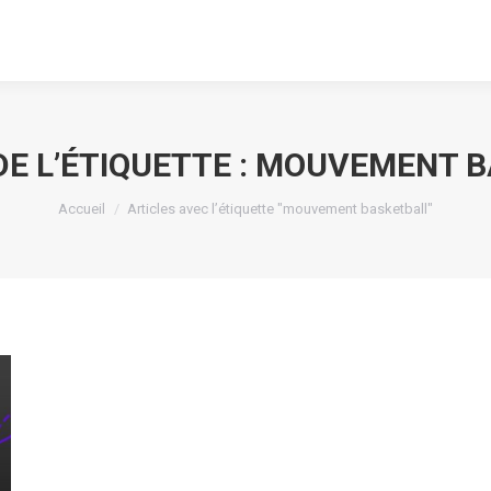
E L’ÉTIQUETTE :
MOUVEMENT B
Vous êtes ici :
Accueil
Articles avec l’étiquette "mouvement basketball"