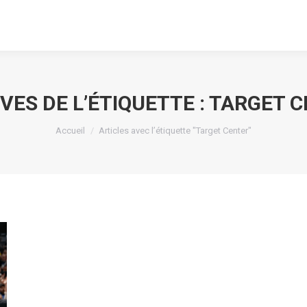
VES DE L’ÉTIQUETTE :
TARGET C
Vous êtes ici :
Accueil
Articles avec l’étiquette "Target Center"