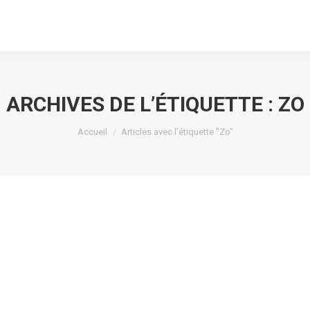
ARCHIVES DE L’ÉTIQUETTE :
ZO
Vous êtes ici :
Accueil
Articles avec l’étiquette "Zo"