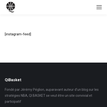
[instagram-feed]
QiBasket
Fondé par Jérémy Péglion, auparavant auteur d’un blog sur les
stratégies NBA, QI BASKET se veut être un site convivial et
participatif