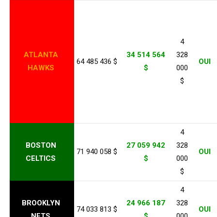
4
ATLANTA
34 514 564
328
64 485 436 $
OUI
HAWKS
$
000
$
4
BOSTON
27 059 942
328
71 940 058 $
OUI
CELTICS
$
000
$
4
BROOKLYN
24 966 187
328
74 033 813 $
OUI
NETS
$
000