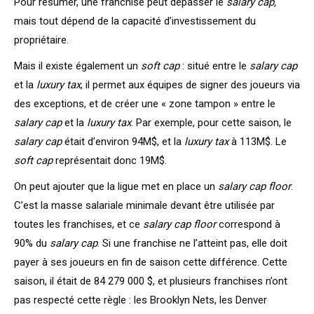
Pour résumer, une franchise peut dépasser le
salary cap,
mais tout dépend de la capacité d’investissement du
propriétaire.
Mais il existe également un
soft cap
: situé entre le
salary cap
et la
luxury tax
, il permet aux équipes de signer des joueurs via
des exceptions, et de créer une « zone tampon » entre le
salary cap
et la
luxury tax
. Par exemple, pour cette saison, le
salary cap
était d’environ 94M$, et la
luxury tax
à 113M$. Le
soft cap
représentait donc 19M$.
On peut ajouter que la ligue met en place un
salary cap floor
.
C’est la masse salariale minimale devant être utilisée par
toutes les franchises, et ce
salary cap floor
correspond à
90% du
salary cap
. Si une franchise ne l’atteint pas, elle doit
payer à ses joueurs en fin de saison cette différence. Cette
saison, il était de 84 279 000 $, et plusieurs franchises n’ont
pas respecté cette règle : les Brooklyn Nets, les Denver