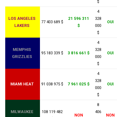
$
4
LOS ANGELES
21 596 311
328
77 403 689 $
OUI
LAKERS
$
000
$
4
MEMPHIS
328
95 183 339 $
3 816 661 $
OUI
GRIZZLIES
000
$
4
328
MIAMI HEAT
91 038 975 $
7 961 025 $
OUI
000
$
8
MILWAUKEE
108 119 482
406
NON
NON