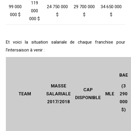
119
99 000
24 750 000
29 700 000
34 650 000
000
000 $
$
$
$
000 $
Et voici la situation salariale de chaque franchise pour
l’intersaison à venir :
BAE
MASSE
(3
CAP
TEAM
SALARIALE
MLE
290
DISPONIBLE
2017/2018
000
$)