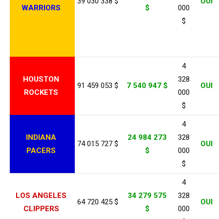
39 030 338 $
OUI
WARRIORS
$
000
$
4
HOUSTON
328
91 459 053 $
7 540 947 $
OUI
ROCKETS
000
$
4
INDIANA
24 984 273
328
74 015 727 $
OUI
PACERS
$
000
$
4
LOS ANGELES
34 279 575
328
64 720 425 $
OUI
CLIPPERS
$
000