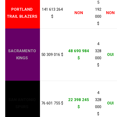
5
PORTLAND
141 613 264
192
NON
NON
TRAIL BLAZERS
$
000
$
4
SACRAMENTO
48 690 984
328
50 309 016 $
OUI
KINGS
$
000
$
4
SAN ANTONIO
22 398 245
328
76 601 755 $
OUI
SPURS
$
000
$