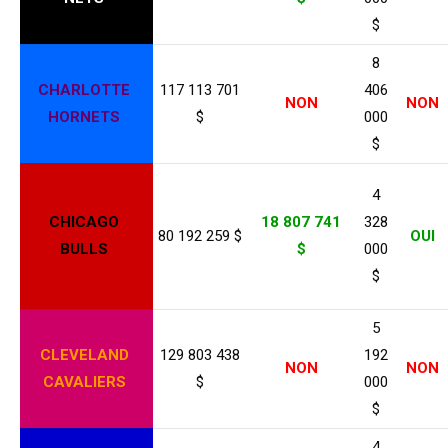
$
8
CHARLOTTE
117 113 701
406
NON
NON
HORNETS
$
000
$
4
CHICAGO
18 807 741
328
80 192 259 $
OUI
BULLS
$
000
$
5
CLEVELAND
129 803 438
192
NON
NON
CAVALIERS
$
000
$
4