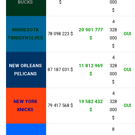
BUCKS
$
000
$
4
MINNESOTA
20 901 777
328
78 098 223 $
OUI
TIMBERWOLVES
$
000
$
4
NEW ORLEANS
11 812 969
328
87 187 031 $
OUI
PELICANS
$
000
$
4
NEW YORK
19 582 432
328
79 417 568 $
OUI
KNICKS
$
000
$
8