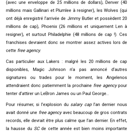
(avec une enveloppe de 25 millions de dollars), Denver (40
millions mais Gallinari et Plumlee à resigner), les Wolves (qui
ont déjà enregistré l’arrivée de Jimmy Butler et possèdent 20
millions de cap), Phoenix (26 millions et uniquement Len à
resigner), et surtout Philadelphie (48 millions de cap !). Ces
franchises devraient donc se montrer assez actives lors de
cette
free agency
.
Cas particulier aux Lakers : malgré les 20 millions de cap
disponibles, Magic Johnson n’a pas annoncé d’autres
signatures ou trades pour le moment, les Angelenos
attendraient donc patiemment la prochaine
free agency
pour
tenter d’attirer un LeBron James ou un Paul George…
Pour résumer, si l’explosion du
salary cap
l’an dernier nous
avait donné une
free agency
avec beaucoup de gros contrats
records, elle devrait être plus calme que l’an dernier. En effet,
la hausse du
SC
de cette année est bien moins importante