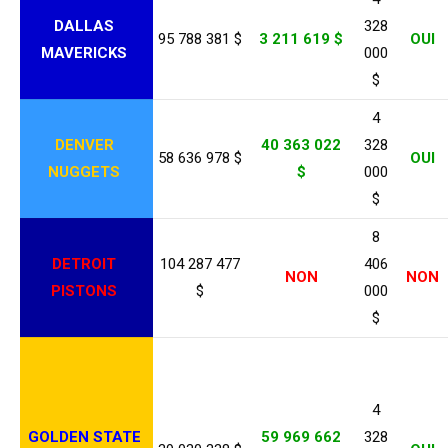
DALLAS
328
95 788 381 $
3 211 619 $
OUI
MAVERICKS
000
$
4
DENVER
40 363 022
328
58 636 978 $
OUI
NUGGETS
$
000
$
8
DETROIT
104 287 477
406
NON
NON
PISTONS
$
000
$
4
GOLDEN STATE
59 969 662
328