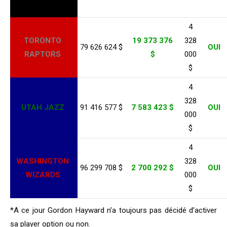
4
TORONTO
19 373 376
328
79 626 624 $
OUI
RAPTORS
$
000
$
4
328
UTAH JAZZ
91 416 577 $
7 583 423 $
OUI
000
$
4
WASHINGTON
328
96 299 708 $
2 700 292 $
OUI
WIZARDS
000
$
*A ce jour Gordon Hayward n’a toujours pas décidé d’activer
sa player option ou non.