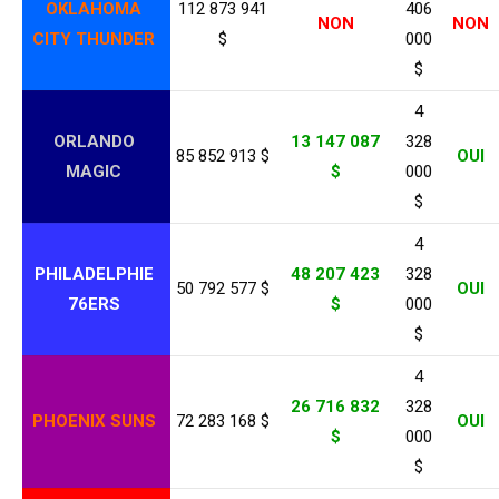
OKLAHOMA
112 873 941
406
NON
NON
CITY THUNDER
$
000
$
4
ORLANDO
13 147 087
328
85 852 913 $
OUI
MAGIC
$
000
$
4
PHILADELPHIE
48 207 423
328
50 792 577 $
OUI
76ERS
$
000
$
4
26 716 832
328
PHOENIX SUNS
72 283 168 $
OUI
$
000
$