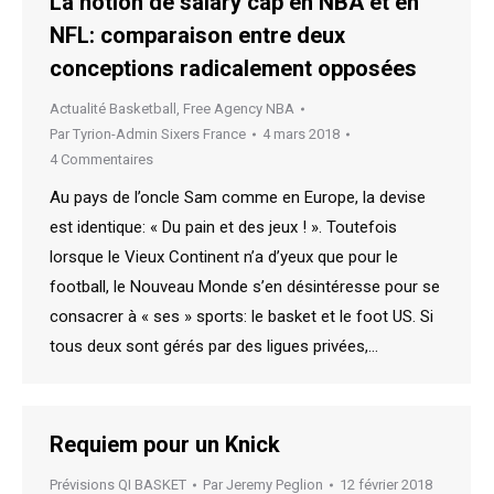
La notion de salary cap en NBA et en
NFL: comparaison entre deux
conceptions radicalement opposées
Actualité Basketball
,
Free Agency NBA
Par
Tyrion-Admin Sixers France
4 mars 2018
4 Commentaires
Au pays de l’oncle Sam comme en Europe, la devise
est identique: « Du pain et des jeux ! ». Toutefois
lorsque le Vieux Continent n’a d’yeux que pour le
football, le Nouveau Monde s’en désintéresse pour se
consacrer à « ses » sports: le basket et le foot US. Si
tous deux sont gérés par des ligues privées,…
Requiem pour un Knick
Prévisions QI BASKET
Par
Jeremy Peglion
12 février 2018