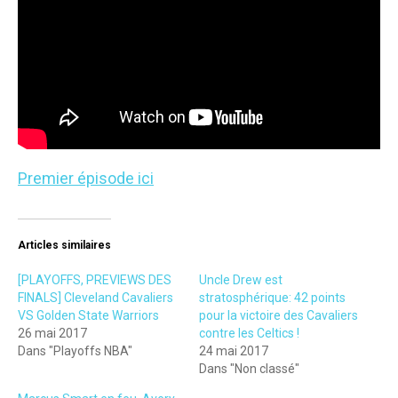
Premier épisode ici
Articles similaires
[PLAYOFFS, PREVIEWS DES
Uncle Drew est
FINALS] Cleveland Cavaliers
stratosphérique: 42 points
VS Golden State Warriors
pour la victoire des Cavaliers
26 mai 2017
contre les Celtics !
Dans "Playoffs NBA"
24 mai 2017
Dans "Non classé"