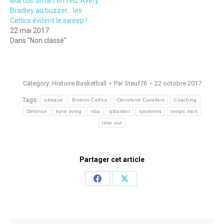
Marcus Smart en feu, Avery
Bradley au buzzer… les
Celtics évitent le sweep !
22 mai 2017
Dans "Non classé"
Category:
Histoire Basketball
Par
Steuf76
22 octobre 2017
Tags:
attaque
Boston Celtics
Cleveland Cavaliers
Coaching
Defense
kyrie irving
nba
qibasket
systèmes
temps mort
time out
Partager cet article
Share
Share
on
on
Facebook
X