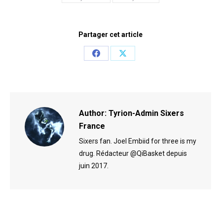
Partager cet article
Share
Share
on
on
Facebook
X
Author:
Tyrion-Admin Sixers
France
Sixers fan. Joel Embiid for three is my
drug. Rédacteur @QiBasket depuis
juin 2017.