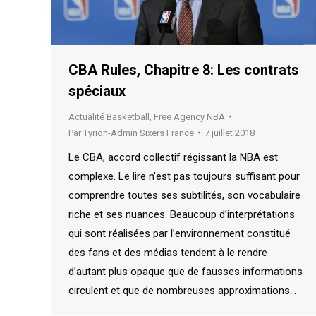
CBA Rules, Chapitre 8: Les contrats
spéciaux
Actualité Basketball
,
Free Agency NBA
Par
Tyrion-Admin Sixers France
7 juillet 2018
Le CBA, accord collectif régissant la NBA est
complexe. Le lire n’est pas toujours suffisant pour
comprendre toutes ses subtilités, son vocabulaire
riche et ses nuances. Beaucoup d’interprétations
qui sont réalisées par l’environnement constitué
des fans et des médias tendent à le rendre
d’autant plus opaque que de fausses informations
circulent et que de nombreuses approximations…