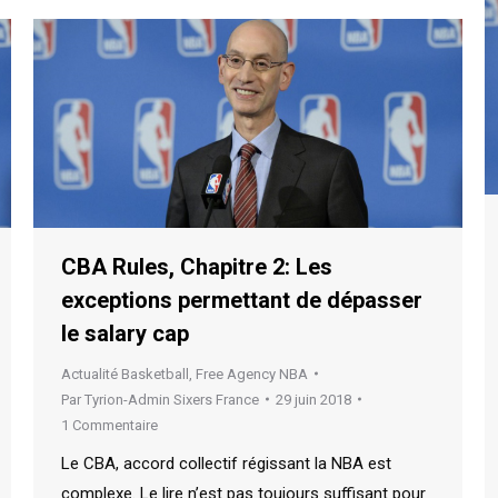
CBA Rules, Chapitre 2: Les
exceptions permettant de dépasser
le salary cap
Actualité Basketball
,
Free Agency NBA
Par
Tyrion-Admin Sixers France
29 juin 2018
1 Commentaire
Le CBA, accord collectif régissant la NBA est
complexe. Le lire n’est pas toujours suffisant pour