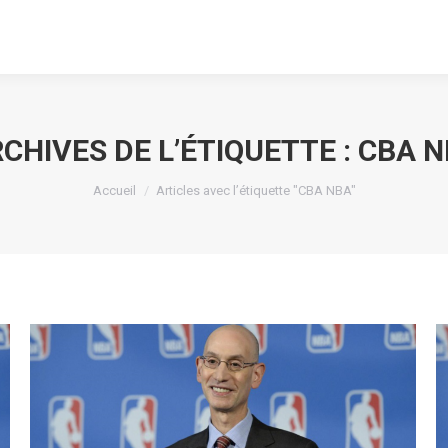
CHIVES DE L’ÉTIQUETTE :
CBA N
Vous êtes ici :
Accueil
Articles avec l’étiquette "CBA NBA"