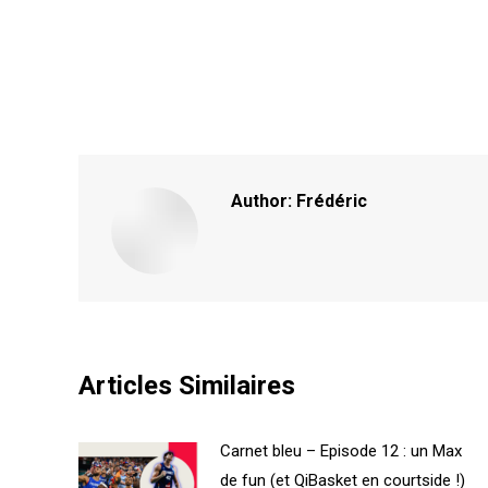
Author:
Frédéric
Articles Similaires
Carnet bleu – Episode 12 : un Max
de fun (et QiBasket en courtside !)