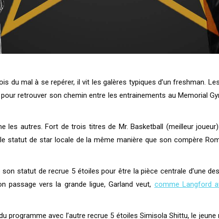
is du mal à se repérer, il vit les galères typiques d’un freshman. Les
s pour retrouver son chemin entre les entrainements au Memorial Gym,
 les autres. Fort de trois titres de Mr. Basketball (meilleur joueu
e statut de star locale de la même manière que son compère Romeo L
r de son statut de recrue 5 étoiles pour être la pièce centrale d’u
n passage vers la grande ligue, Garland veut,
comme Langford av
e du programme avec l’autre recrue 5 étoiles Simisola Shittu, le jeune