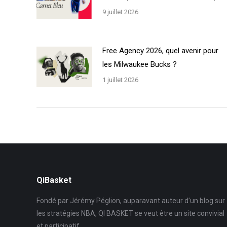
9 juillet 2026
Free Agency 2026, quel avenir pour
les Milwaukee Bucks ?
1 juillet 2026
QiBasket
Fondé par Jérémy Péglion, auparavant auteur d’un blog sur
les stratégies NBA, QI BASKET se veut être un site convivial
et participatif