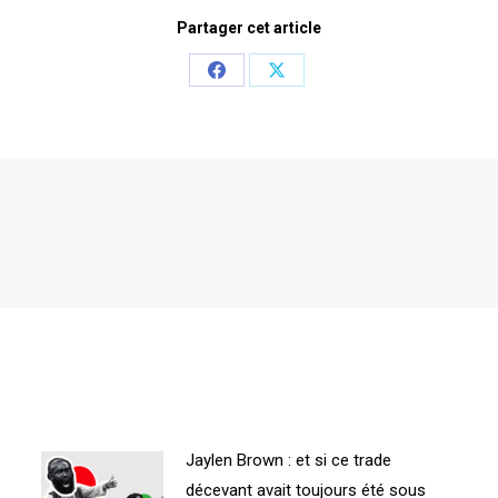
Partager cet article
Share
Share
on
on
Facebook
X
Jaylen Brown : et si ce trade
décevant avait toujours été sous