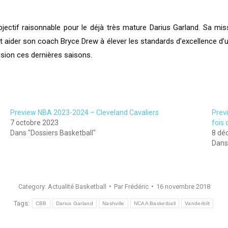
ectif raisonnable pour le déjà très mature Darius Garland. Sa missi
 aider son coach Bryce Drew à élever les standards d’excellence d’u
sion ces dernières saisons.
Preview NBA 2023-2024 – Cleveland Cavaliers
Previ
7 octobre 2023
fois 
Dans "Dossiers Basketball"
8 dé
Dans 
Category:
Actualité Basketball
Par
Frédéric
16 novembre 2018
Tags:
CBB
Darius Garland
Nashville
NCAA Basketball
Vanderbilt