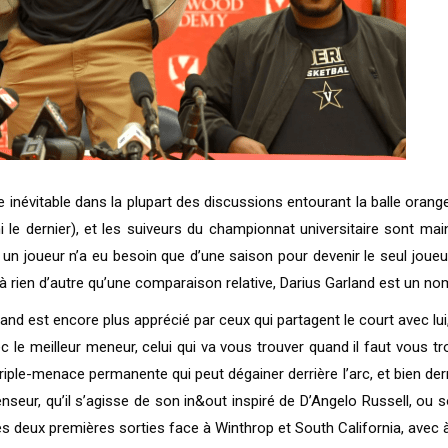
inévitable dans la plupart des discussions entourant la balle orang
 le dernier), et les suiveurs du championnat universitaire sont ma
 un joueur n’a eu besoin que d’une saison pour devenir le seul joueu
 rien d’autre qu’une comparaison relative, Darius Garland est un no
land est encore plus apprécié par ceux qui partagent le court avec lu
c le meilleur meneur, celui qui va vous trouver quand il faut vous t
iple-menace permanente qui peut dégainer derrière l’arc, et bien derriè
fenseur, qu’il s’agisse de son in&out inspiré de D’Angelo Russell, ou 
es deux premières sorties face à Winthrop et South California, avec à 