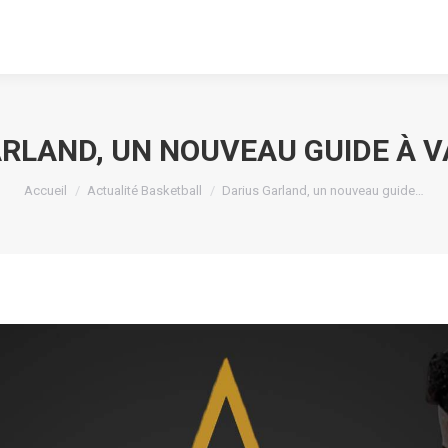
RLAND, UN NOUVEAU GUIDE À 
Vous êtes ici :
Accueil
Actualité Basketball
Darius Garland, un nouveau guide…