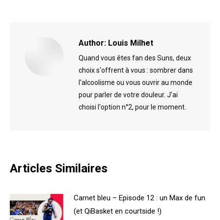
on
on
Facebook
X
Author:
Louis Milhet
Quand vous êtes fan des Suns, deux
choix s'offrent à vous : sombrer dans
l'alcoolisme ou vous ouvrir au monde
pour parler de votre douleur. J'ai
choisi l'option n°2, pour le moment.
Articles Similaires
Carnet bleu – Episode 12 : un Max de fun
(et QiBasket en courtside !)