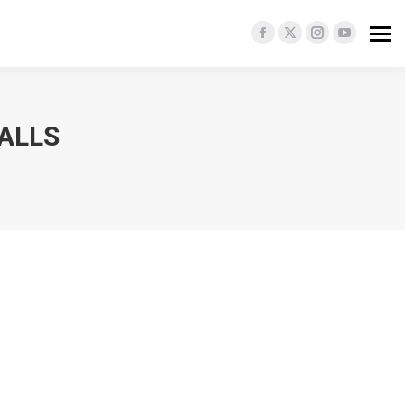
Facebook
X
Instagram
YouTube
page
page
page
page
opens
opens
opens
opens
in
in
in
in
ALLS
new
new
new
new
window
window
window
window