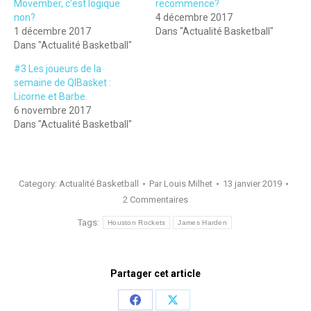
Movember, c’est logique
recommence?
non?
4 décembre 2017
1 décembre 2017
Dans "Actualité Basketball"
Dans "Actualité Basketball"
#3 Les joueurs de la
semaine de QIBasket :
Licorne et Barbe.
6 novembre 2017
Dans "Actualité Basketball"
Category:
Actualité Basketball
Par
Louis Milhet
13 janvier 2019
2 Commentaires
Tags:
Houston Rockets
James Harden
Partager cet article
Share
Share