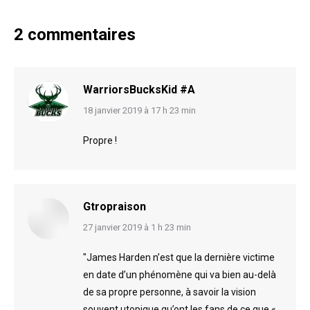
2 commentaires
WarriorsBucksKid #A
says:
18 janvier 2019 à 17 h 23 min
Propre !
Gtropraison
says:
27 janvier 2019 à 1 h 23 min
"James Harden n’est que la dernière victime
en date d’un phénomène qui va bien au-delà
de sa propre personne, à savoir la vision
souvent utopique qu’ont les fans de ce que «