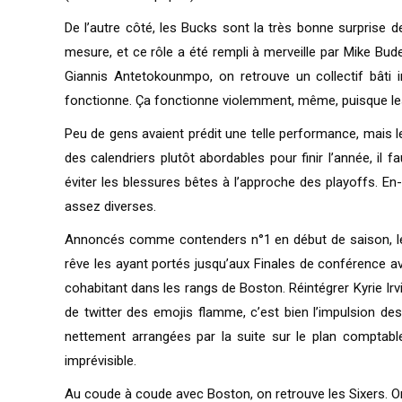
De l’autre côté, les Bucks sont la très bonne surprise d
mesure, et ce rôle a été rempli à merveille par Mike Bude
Giannis Antetokounmpo, on retrouve un collectif bâti int
fonctionne. Ça fonctionne violemment, même, puisque les Bu
Peu de gens avaient prédit une telle performance, mais l
des calendriers plutôt abordables pour finir l’année, il 
éviter les blessures bêtes à l’approche des playoffs. En
assez diverses.
Annoncés comme contenders n°1 en début de saison, les
rêve les ayant portés jusqu’aux Finales de conférence ave
cohabitant dans les rangs de Boston. Réintégrer Kyrie Ir
de twitter des emojis flamme, c’est bien l’impulsion de
nettement arrangées par la suite sur le plan comptable, 
imprévisible.
Au coude à coude avec Boston, on retrouve les Sixers. On 