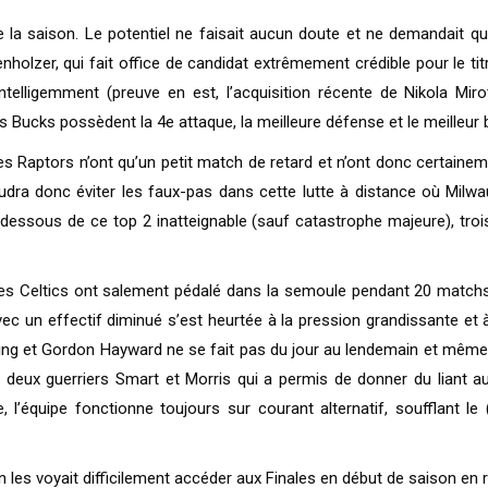
e la saison. Le potentiel ne faisait aucun doute et ne demandait q
nholzer, qui fait office de candidat extrêmement crédible pour le t
elligemment (preuve en est, l’acquisition récente de Nikola Miroti
cks possèdent la 4e attaque, la meilleure défense et le meilleur bila
es Raptors n’ont qu’un petit match de retard et n’ont donc certaine
faudra donc éviter les faux-pas dans cette lutte à distance où Milw
-dessous de ce top 2 inatteignable (sauf catastrophe majeure), tro
 Celtics ont salement pédalé dans la semoule pendant 20 matchs,
c un effectif diminué s’est heurtée à la pression grandissante et à l
ving et Gordon Hayward ne se fait pas du jour au lendemain et même 
s deux guerriers Smart et Morris qui a permis de donner du liant a
l’équipe fonctionne toujours sur courant alternatif, soufflant le 
les voyait difficilement accéder aux Finales en début de saison en ra