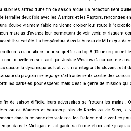
 subir les affres d’une fin de saison ardue. La rédaction tient d’a
 de ferrailler deux fois avec les Warriors et les Raptors, rencontre
ne équipe vraiment faible ne vienne croiser leur route à l’exceptio
un matelas d’avance leur permettant de voir venir, et risquent do
 agent libre cet été. La température dans le bureau de MJ risque de m
 meilleures dispositions pour se greffer au top 8 (lâche un pouce bleu 
nne nouvelle en soi, sauf que Justise Winslow n’a jamais été auss
as casser la dynamique collective en ré-intégrant le slovène, et il 
. La suite du programme regorge d’affrontements contre des concurr
 sortir les barbelés pour espérer, mais c’est le genre de mission qu
in de saison difficile, leurs adversaires se frottent les mains : O
rs ou de Warriors et beaucoup plus de Knicks ou de Suns, si v
scrire dans la colonne des victoires, les Pistons ont le vent en po
u temps dans le Michigan, et s’il garde sa forme étincelante jusqu’au 