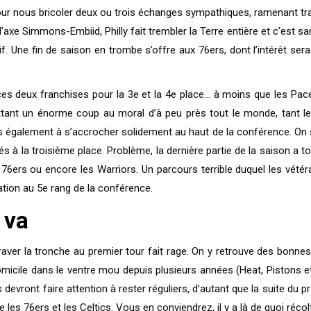
pour nous bricoler deux ou trois échanges sympathiques, ramenant tra
axe Simmons-Embiid, Philly fait trembler la Terre entière et c’est san
if. Une fin de saison en trombe s’offre aux 76ers, dont l’intérêt s
 deux franchises pour la 3e et la 4e place… à moins que les Pacer
ttant un énorme coup au moral d’à peu près tout le monde, tant le
également à s’accrocher solidement au haut de la conférence. On s’
és à la troisième place. Problème, la dernière partie de la saison a 
6ers ou encore les Warriors. Un parcours terrible duquel les vétéra
ation au 5e rang de la conférence.
 va
araver la tronche au premier tour fait rage. On y retrouve des bonn
micile dans le ventre mou depuis plusieurs années (Heat, Pistons e
devront faire attention à rester réguliers, d’autant que la suite du p
es 76ers et les Celtics. Vous en conviendrez, il y a là de quoi réco