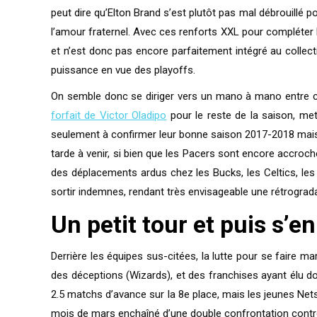
peut dire qu’Elton Brand s’est plutôt pas mal débrouillé 
l’amour fraternel. Avec ces renforts XXL pour compléter l’
et n’est donc pas encore parfaitement intégré au collect
puissance en vue des playoffs.
On semble donc se diriger vers un mano à mano entre ces
forfait de Victor Oladipo
pour le reste de la saison, me
seulement à confirmer leur bonne saison 2017-2018 mais 
tarde à venir, si bien que les Pacers sont encore accroch
des déplacements ardus chez les Bucks, les Celtics, les 7
sortir indemnes, rendant très envisageable une rétrograd
Un petit tour et puis s’en
Derrière les équipes sus-citées, la lutte pour se faire m
des déceptions (Wizards), et des franchises ayant élu do
2.5 matchs d’avance sur la 8e place, mais les jeunes Nets 
mois de mars enchaîné d’une double confrontation contre l