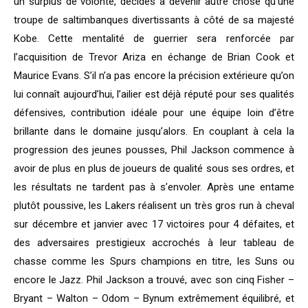
un surplus de volonté, décidés à devenir autre chose qu’une
troupe de saltimbanques divertissants à côté de sa majesté
Kobe. Cette mentalité de guerrier sera renforcée par
l’acquisition de Trevor Ariza en échange de Brian Cook et
Maurice Evans. S’il n’a pas encore la précision extérieure qu’on
lui connaît aujourd’hui, l’ailier est déjà réputé pour ses qualités
défensives, contribution idéale pour une équipe loin d’être
brillante dans le domaine jusqu’alors. En couplant à cela la
progression des jeunes pousses, Phil Jackson commence à
avoir de plus en plus de joueurs de qualité sous ses ordres, et
les résultats ne tardent pas à s’envoler. Après une entame
plutôt poussive, les Lakers réalisent un très gros run à cheval
sur décembre et janvier avec 17 victoires pour 4 défaites, et
des adversaires prestigieux accrochés à leur tableau de
chasse comme les Spurs champions en titre, les Suns ou
encore le Jazz. Phil Jackson a trouvé, avec son cinq Fisher –
Bryant – Walton – Odom – Bynum extrêmement équilibré, et