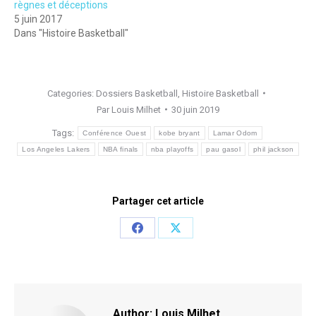
règnes et déceptions
5 juin 2017
Dans "Histoire Basketball"
Categories:
Dossiers Basketball
,
Histoire Basketball
Par
Louis Milhet
30 juin 2019
Tags:
Conférence Ouest
kobe bryant
Lamar Odom
Los Angeles Lakers
NBA finals
nba playoffs
pau gasol
phil jackson
Partager cet article
Share
Share
on
on
Facebook
X
Author:
Louis Milhet