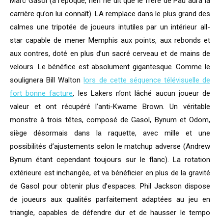
Marc Gasol (à l’époque, rien ne dit que le frère de Pau aura la
carrière qu’on lui connaît). LA remplace dans le plus grand des
calmes une tripotée de joueurs intutiles par un intérieur all-
star capable de mener Memphis aux points, aux rebonds et
aux contres, doté en plus d’un sacré cerveau et de mains de
velours. Le bénéfice est absolument gigantesque. Comme le
soulignera Bill Walton
lors de cette séquence télévisuelle de
fort bonne facture
, les Lakers n’ont lâché aucun joueur de
valeur et ont récupéré l’anti-Kwame Brown. Un véritable
monstre à trois têtes, composé de Gasol, Bynum et Odom,
siège désormais dans la raquette, avec mille et une
possibilités d’ajustements selon le matchup adverse (Andrew
Bynum étant cependant toujours sur le flanc). La rotation
extérieure est inchangée, et va bénéficier en plus de la gravité
de Gasol pour obtenir plus d’espaces. Phil Jackson dispose
de joueurs aux qualités parfaitement adaptées au jeu en
triangle, capables de défendre dur et de hausser le tempo