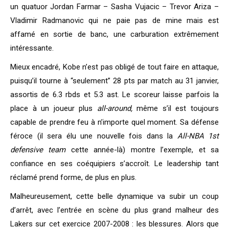
un quatuor Jordan Farmar – Sasha Vujacic – Trevor Ariza –
Vladimir Radmanovic qui ne paie pas de mine mais est
affamé en sortie de banc, une carburation extrêmement
intéressante.
Mieux encadré, Kobe n’est pas obligé de tout faire en attaque,
puisqu’il tourne à “seulement” 28 pts par match au 31 janvier,
assortis de 6.3 rbds et 5.3 ast. Le scoreur laisse parfois la
place à un joueur plus
all-around,
même s’il est toujours
capable de prendre feu à n’importe quel moment. Sa défense
féroce (il sera élu une nouvelle fois dans la
All-NBA 1st
defensive team
cette année-là) montre l’exemple, et sa
confiance en ses coéquipiers s’accroît. Le leadership tant
réclamé prend forme, de plus en plus.
Malheureusement, cette belle dynamique va subir un coup
d’arrêt, avec l’entrée en scène du plus grand malheur des
Lakers sur cet exercice 2007-2008 : les blessures. Alors que