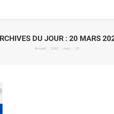
RCHIVES DU JOUR :
20 MARS 20
Vous êtes ici :
Accueil
2020
mars
20