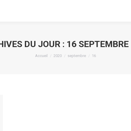
IVES DU JOUR :
16 SEPTEMBRE 
Vous êtes ici :
Accueil
2020
septembre
16