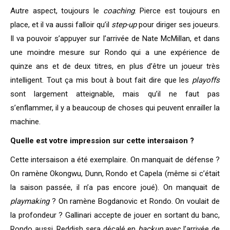
Autre aspect, toujours le
coaching
. Pierce est toujours en
place, et il va aussi falloir qu’il
step-up
pour diriger ses joueurs.
Il va pouvoir s’appuyer sur l’arrivée de Nate McMillan, et dans
une moindre mesure sur Rondo qui a une expérience de
quinze ans et de deux titres, en plus d’être un joueur très
intelligent. Tout ça mis bout à bout fait dire que les
playoffs
sont largement atteignable, mais qu’il ne faut pas
s’enflammer, il y a beaucoup de choses qui peuvent enrailler la
machine.
Quelle est votre impression sur cette intersaison ?
Cette intersaison a été exemplaire. On manquait de défense ?
On ramène Okongwu, Dunn, Rondo et Capela (même si c’était
la saison passée, il n’a pas encore joué). On manquait de
playmaking
? On ramène Bogdanovic et Rondo. On voulait de
la profondeur ? Gallinari accepte de jouer en sortant du banc,
Rondo aussi, Reddish sera décalé en
backup
avec l’arrivée de