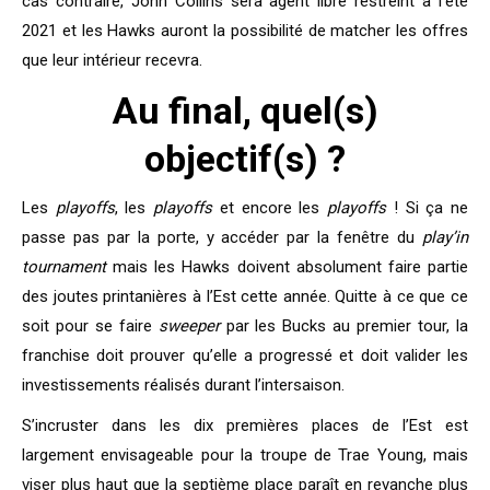
cas contraire, John Collins sera agent libre restreint à l’été
2021 et les Hawks auront la possibilité de matcher les offres
que leur intérieur recevra.
Au final, quel(s)
objectif(s) ?
Les
playoffs
, les
playoffs
et encore les
playoffs
! Si ça ne
passe pas par la porte, y accéder par la fenêtre du
play’in
tournament
mais les Hawks doivent absolument faire partie
des joutes printanières à l’Est cette année. Quitte à ce que ce
soit pour se faire
sweeper
par les Bucks au premier tour, la
franchise doit prouver qu’elle a progressé et doit valider les
investissements réalisés durant l’intersaison.
S’incruster dans les dix premières places de l’Est est
largement envisageable pour la troupe de Trae Young, mais
viser plus haut que la septième place paraît en revanche plus