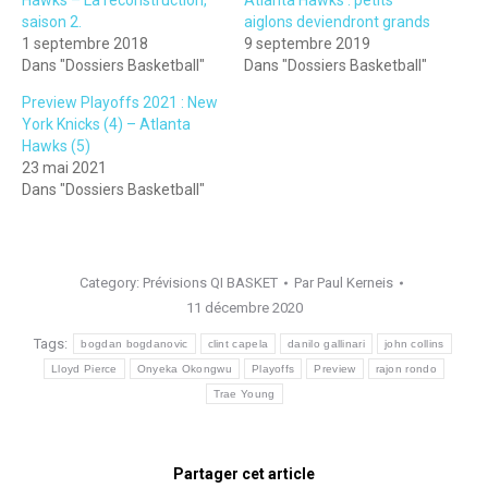
Hawks – La reconstruction,
Atlanta Hawks : petits
saison 2.
aiglons deviendront grands
1 septembre 2018
9 septembre 2019
Dans "Dossiers Basketball"
Dans "Dossiers Basketball"
Preview Playoffs 2021 : New
York Knicks (4) – Atlanta
Hawks (5)
23 mai 2021
Dans "Dossiers Basketball"
Category:
Prévisions QI BASKET
Par
Paul Kerneis
11 décembre 2020
Tags:
bogdan bogdanovic
clint capela
danilo gallinari
john collins
Lloyd Pierce
Onyeka Okongwu
Playoffs
Preview
rajon rondo
Trae Young
Partager cet article