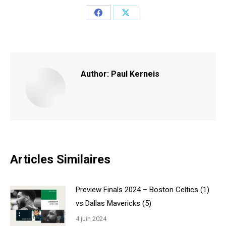
Share
Share
on
on
Facebook
X
Author:
Paul Kerneis
Articles Similaires
Preview Finals 2024 – Boston Celtics (1)
vs Dallas Mavericks (5)
4 juin 2024