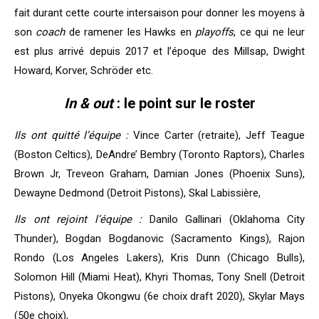
fait durant cette courte intersaison pour donner les moyens à
son
coach
de ramener les Hawks en
playoffs
, ce qui ne leur
est plus arrivé depuis 2017 et l’époque des Millsap, Dwight
Howard, Korver, Schröder etc.
In & out
: le point sur le roster
Ils ont quitté l’équipe :
Vince Carter (retraite), Jeff Teague
(Boston Celtics), DeAndre’ Bembry (Toronto Raptors), Charles
Brown Jr, Treveon Graham, Damian Jones (Phoenix Suns),
Dewayne Dedmond (Detroit Pistons), Skal Labissière,
Ils ont rejoint l’équipe :
Danilo Gallinari (Oklahoma City
Thunder), Bogdan Bogdanovic (Sacramento Kings), Rajon
Rondo (Los Angeles Lakers), Kris Dunn (Chicago Bulls),
Solomon Hill (Miami Heat), Khyri Thomas, Tony Snell (Detroit
Pistons), Onyeka Okongwu (6e choix draft 2020), Skylar Mays
(50e choix),