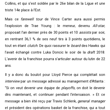
Collins, et qui s’est soldée par le 26e bilan de la Ligue et une
triste 14e place à l’Est.
Mais ce
farewell tour
de Vince Carter aura aussi permis
l’explosion de Trae Young : le meneur, devenu
All-star
,
proposait l’an dernier près de 30 points et 10
assists
par soir,
en rentrant 36,1 % de ses neuf tirs à 3 points quotidiens, le
tout en étant
clutch
. De quoi rassurer le
board
des Hawks qui
l’avait échangé contre Luka Doncic le soir de la
draft
2018.
L’avenir de la franchise pourra s’articuler autour du lutin de 22
ans.
Il y a donc du boulot pour Lloyd Pierce qui complétait son
interview
par un message adressé au management d’Atlanta :
“
Si on veut devenir une équipe de
playoffs
, on doit le devenir
dès maintenant, et continuer pendant l’intersaison. » Et ce
message a bien été reçu par Travis Schlenk,
general manager
et président des opérations basket de la franchise, qui a tout