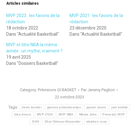
Articles similaires
MVP 2023 : les favoris de la
MVP 2021 : les favoris de la
rédaction
rédaction
18 octobre 2022
23 décembre 2020
Dans "Actualité Basketball"
Dans "Actualité Basketball"
MVP et titre NBA la même
année : un mythe, vraiment ?
19 avril 2025
Dans "Dossiers Basketball"
Category:
Prévisions QI BASKET
Par
Jeremy Peglion
22 octobre 2023
Tags:
devin booker
giannis antetokoumpo
jayson tatum
joel embiid
luka doncic
MVP 2024
MVP NBA
Nikola Jokic
Pronostic MVP
SGA
Shai Gileous-Alexander
stephen curry