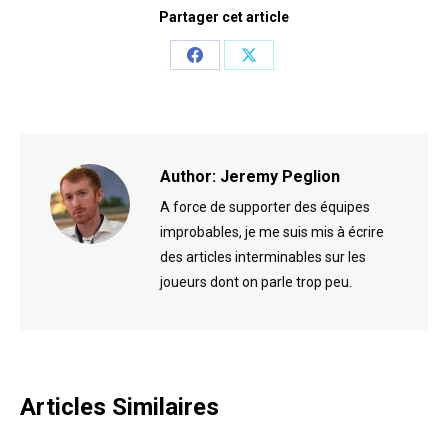
Partager cet article
Share
Share
on
on
Facebook
X
Author:
Jeremy Peglion
A force de supporter des équipes
improbables, je me suis mis à écrire
des articles interminables sur les
joueurs dont on parle trop peu.
Articles Similaires