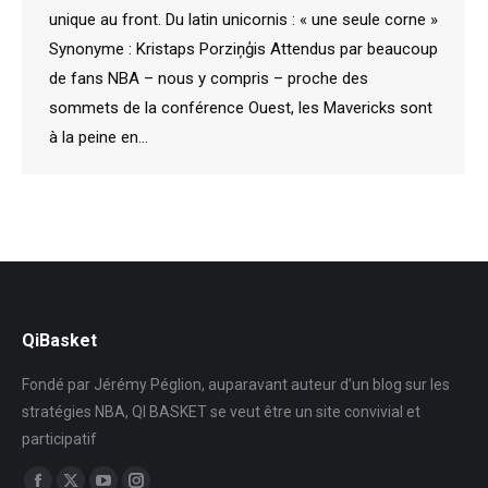
unique au front. Du latin unicornis : « une seule corne »
Synonyme : Kristaps Porziņģis Attendus par beaucoup
de fans NBA – nous y compris – proche des
sommets de la conférence Ouest, les Mavericks sont
à la peine en…
QiBasket
Fondé par Jérémy Péglion, auparavant auteur d’un blog sur les
stratégies NBA, QI BASKET se veut être un site convivial et
participatif
Trouvez nous sur :