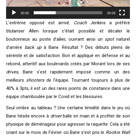
00:00
00:09
L’extrême opposé est arrivé.
Coach
Jenkins a préféré
titulariser Allen lorsque c’était possible et décaler le
boutonneux au poste d’ailier, ouvrant ainsi un
spot
naturel
d’arrière
back up
à Bane. Résultat ? Des débuts pleins de
sérénité et de satisfaction. Bon et appliqué en défense et au
rebond, attentif aux boulevards créés par Morant lors de ses
drives
, Bane s’est rapidement imposé comme un des
meilleurs
shooters
de l’équipe. Tournant toujours à plus de
40% à 3pts, il est un des rares points de constance dans une
équipe chamboulée par le Covid et les blessures.
Seul ombre au tableau ? Une certaine timidité dans le jeu où
Bane hésite encore à
driver
balle en main et à profiter de son
physique de déménageur pour agresser la raquette. Cela a été
criant sur le mois de Février où Bane s’est pris le
Rookie Wall