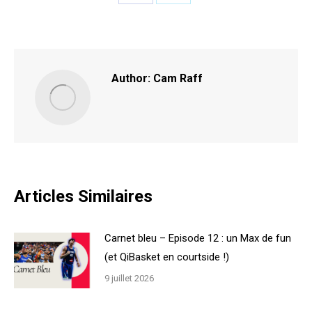
Share
Share
on
on
Facebook
X
Author:
Cam Raff
Articles Similaires
Carnet bleu – Episode 12 : un Max de fun
(et QiBasket en courtside !)
9 juillet 2026