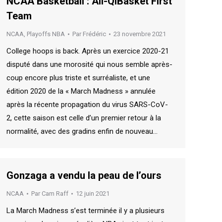
NCAA Basketball : All-QiBasket First
Team
NCAA
,
Playoffs NBA
Par
Frédéric
23 novembre 2021
College hoops is back. Après un exercice 2020-21
disputé dans une morosité qui nous semble après-
coup encore plus triste et surréaliste, et une
édition 2020 de la « March Madness » annulée
après la récente propagation du virus SARS-CoV-
2, cette saison est celle d’un premier retour à la
normalité, avec des gradins enfin de nouveau…
Gonzaga a vendu la peau de l’ours
NCAA
Par
Cam Raff
12 juin 2021
La March Madness s’est terminée il y a plusieurs