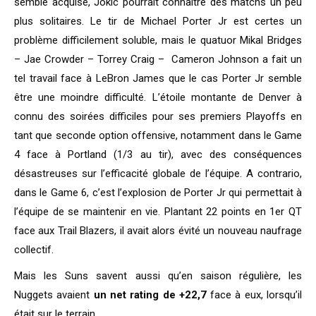
semble acquise, Jokic pourrait connaître des matchs un peu
plus solitaires. Le tir de Michael Porter Jr est certes un
problème difficilement soluble, mais le quatuor Mikal Bridges
– Jae Crowder – Torrey Craig – Cameron Johnson a fait un
tel travail face à LeBron James que le cas Porter Jr semble
être une moindre difficulté. L’étoile montante de Denver à
connu des soirées difficiles pour ses premiers Playoffs en
tant que seconde option offensive, notamment dans le Game
4 face à Portland (1/3 au tir), avec des conséquences
désastreuses sur l’efficacité globale de l’équipe. A contrario,
dans le Game 6, c’est l’explosion de Porter Jr qui permettait à
l’équipe de se maintenir en vie. Plantant 22 points en 1er QT
face aux Trail Blazers, il avait alors évité un nouveau naufrage
collectif.
Mais les Suns savent aussi qu’en saison régulière, les
Nuggets avaient
un net rating de +22,7
face à eux, lorsqu’il
était sur le terrain.