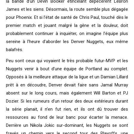
la bande d’un Devin Booker étincelant dépecèrent LeBron
James et les siens. Désormais, la route semble plus dégagée
pour Phoenix. Et si l’état de santé de Chris Paul, touché dès le
premier match et jouant malgré la gêne et la douleur, doit
probablement continuer à inquiéter, on imagine l’équipe plus
sereine à l’heure d’aborder les Denver Nuggets, eux même
balafrés.
Peu sont ceux qui voyaient le très probable futur-MVP et les
Nuggets venir à bout d’une équipe de Portland au complet.
Opposés à la meilleure attaque de la ligue et un Damian Lillard
prêt à en découdre, Denver devait faire sans Jamal Murray
absent sur le long cours, mais également Will Barton et PJ
Dozier. Si les rumeurs d’un retour des deux extérieurs durant
la série planait, il n’en fut rien, et ils ont dû trouver des
ressources au fond de leur banc pour écarter la menace.
Derrière un Nikola Jokic sur-dominant, les Nuggets se sont
frayés un chemin vers le second tour des Playoffs, une