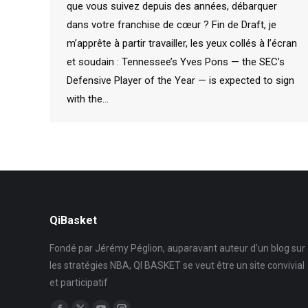
que vous suivez depuis des années, débarquer
dans votre franchise de cœur ? Fin de Draft, je
m’apprête à partir travailler, les yeux collés à l’écran
et soudain : Tennessee’s Yves Pons — the SEC’s
Defensive Player of the Year — is expected to sign
with the…
QiBasket
Fondé par Jérémy Péglion, auparavant auteur d’un blog sur
les stratégies NBA, QI BASKET se veut être un site convivial
et participatif
Trouvez nous sur :