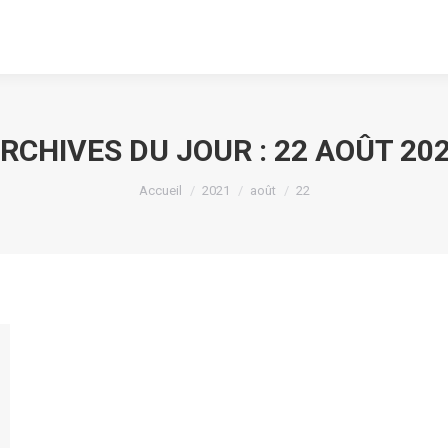
RCHIVES DU JOUR :
22 AOÛT 20
Vous êtes ici :
Accueil
2021
août
22