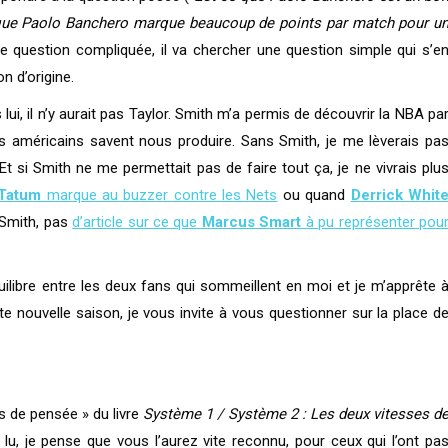
que Paolo Banchero marque beaucoup de points par match pour u
ne question compliquée, il va chercher une question simple qui s’e
on d’origine.
ui, il n’y aurait pas Taylor. Smith m’a permis de découvrir la NBA pa
es américains savent nous produire. Sans Smith, je me lèverais pa
 Et si Smith ne me permettait pas de faire tout ça, je ne vivrais plu
Tatum
marque au buzzer contre les Nets
ou quand
Derrick Whit
 Smith, pas
d’article sur ce que
Marcus Smart
à pu représenter pou
uilibre entre les deux fans qui sommeillent en moi et je m’apprête 
te nouvelle saison, je vous invite à vous questionner sur la place d
es de pensée » du livre
Système 1 / Système 2 : Les deux vitesses d
lu, je pense que vous l’aurez vite reconnu, pour ceux qui l’ont pa