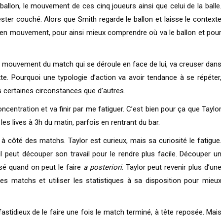
 le ballon, le mouvement de ces cinq joueurs ainsi que celui de la balle
ter couché. Alors que Smith regarde le ballon et laisse le context
 en mouvement, pour ainsi mieux comprendre où va le ballon et pou
n mouvement du match qui se déroule en face de lui, va creuser dan
. Pourquoi une typologie d’action va avoir tendance à se répéter
s certaines circonstances que d’autres.
centration et va finir par me fatiguer. C’est bien pour ça que Taylo
les lives à 3h du matin, parfois en rentrant du bar.
t à côté des matchs. Taylor est curieux, mais sa curiosité le fatigue
l peut découper son travail pour le rendre plus facile. Découper u
sé quand on peut le faire
a posteriori
. Taylor peut revenir plus d’un
es matchs et utiliser les statistiques à sa disposition pour mieu
fastidieux de le faire une fois le match terminé, à tête reposée. Mai