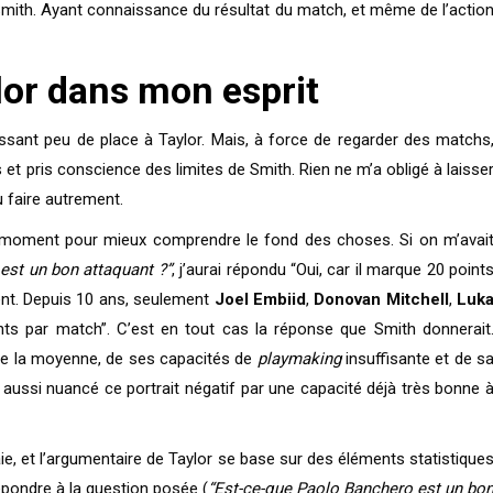
 Smith. Ayant connaissance du résultat du match, et même de l’actio
lor dans mon esprit
issant peu de place à Taylor. Mais, à force de regarder des matchs
is et pris conscience des limites de Smith. Rien ne m’a obligé à laisse
u faire autrement.
ar moment pour mieux comprendre le fond des choses. Si on m’avai
est un bon attaquant ?”
, j’aurai répondu “Oui, car il marque 20 point
ent. Depuis 10 ans, seulement
Joel Embiid
,
Donovan Mitchell
,
Luk
ts par match”. C’est en tout cas la réponse que Smith donnerait
s de la moyenne, de ses capacités de
playmaking
insuffisante et de s
t aussi nuancé ce portrait négatif par une capacité déjà très bonne 
aie, et l’argumentaire de Taylor se base sur des éléments statistique
répondre à la question posée (
“Est-ce-que Paolo Banchero est un bo