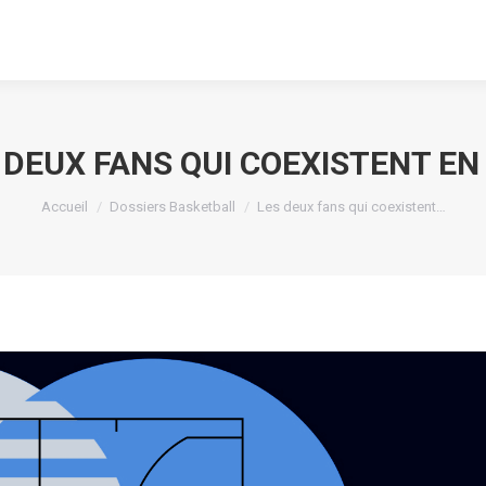
 DEUX FANS QUI COEXISTENT EN
Vous êtes ici :
Accueil
Dossiers Basketball
Les deux fans qui coexistent…