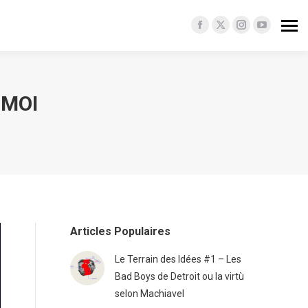
Facebook
X
Instagram
YouTube
page
page
page
page
opens
opens
opens
opens
in
in
in
in
 MOI
new
new
new
new
window
window
window
window
Articles Populaires
Le Terrain des Idées #1 – Les
Bad Boys de Detroit ou la virtù
selon Machiavel