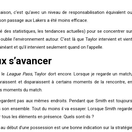
 saison, c’est qu’avec un niveau de responsabilisation équivalent o
on passage aux Lakers a été moins efficace.
té des statistiques, les tendances actuelles) pour se concentrer su
 oublie l’environnement autour. C’est là que Taylor intervient et vien
inéant et qu’il intervient seulement quand on l’appelle.
ux s’avancer
e le
League Pass
, Taylor dort encore. Lorsque je regarde un match
paraissent et disparaissent à certains moments de la rencontre, e
des moments du match.
e regardent pas aux mêmes endroits. Pendant que Smith est toujour
ans son ensemble. Tout du moins il va essayer. Lorsque Smith regard
er tous les éléments en présence. Quels sont-ils ?
ion au début d’une possession est une bonne indication sur la stratégi