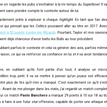
me on regarde les pubs s’enchaîner à la mi-temps du
Superbowl
. Il v
sent sans prendre compte le contexte autour de lui.
tardement prête à exploser à chaque
highlight
. En tant que fan de
moi qui pensait que les Celtics pouvaient aller au titre en 2017. Ave
tch à 53 points contre les Wizards
. Pourtant, Taylor et moi savion
taient déjà chanceux d’avoir battu les Bulls au tour précédent.
ubliant parfois le contexte et cela va générer des avis, parfois mêm
raison, ce qui va renforcer sa confiance en lui et il va avoir tendanc
 en oubliant qu’ils font partie d’un tout, il analyse un micr
llon trop petit. Il va se mettre à penser qu’un joueur est efficac
tré plus de tirs qu’il n’en a manqué. C’est exactement ce qu’il s’es
. Avant de me plonger dans les stats, j’ai regardé un match comple
 Sur ce match
Paolo Banchero
a marqué 29 points à 10 sur 18 au tir
a à faire à une futur
star
offensive, capable de porter une attaque e