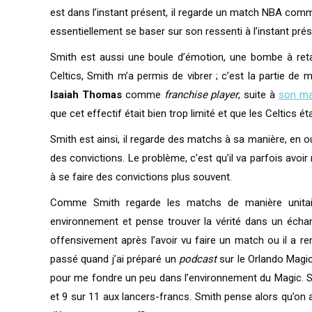
est dans l’instant présent, il regarde un match NBA com
essentiellement se baser sur son ressenti à l’instant pré
Smith est aussi une boule d’émotion, une bombe à re
Celtics, Smith m’a permis de vibrer ; c’est la partie de 
Isaiah Thomas
comme
franchise player
, suite à
son ma
que cet effectif était bien trop limité et que les Celtics é
Smith est ainsi, il regarde des matchs à sa manière, en o
des convictions. Le problème, c’est qu’il va parfois avoir 
à se faire des convictions plus souvent.
Comme Smith regarde les matchs de manière unitaire,
environnement et pense trouver la vérité dans un échanti
offensivement après l’avoir vu faire un match ou il a ren
passé quand j’ai préparé un
podcast
sur le Orlando Magic
pour me fondre un peu dans l’environnement du Magic.
et 9 sur 11 aux lancers-francs. Smith pense alors qu’on 