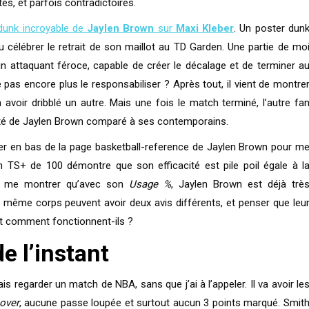
es, et parfois contradictoires.
 dunk incroyable de
Jaylen Brown
sur
Maxi Kleber
. Un poster dun
u célébrer le retrait de son maillot au TD Garden. Une partie de mo
n attaquant féroce, capable de créer le décalage et de terminer a
 pas encore plus le responsabiliser ? Après tout, il vient de montre
 avoir dribblé un autre.
Mais une fois le match terminé, l’autre fa
icacité de Jaylen Brown comparé à ses contemporains.
ller en bas de la page basketball-reference de Jaylen Brown pour m
 Un TS+ de 100 démontre que son efficacité est pile poil égale à l
ssi me montrer qu’avec son
Usage %
, Jaylen Brown est déjà trè
même corps peuvent avoir deux avis différents, et penser que leu
 et comment fonctionnent-ils ?
e l’instant
s regarder un match de NBA, sans que j’ai à l’appeler. Il va avoir le
over
, aucune passe loupée et surtout aucun 3 points marqué. Smit