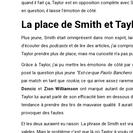
quand il fait ça, Taylor est en opposition complète avec
en question, il laisse l’émotion de côté.
La place de Smith et Tay
Plus jeune, Smith était omniprésent dans mon esprit, la
d’écouter des
podcasts
et de lire des articles, j’ai compr
Taylor prendre plus de place, mais ma curiosité n’a pas p
Grâce à Taylor, j’ai pu mettre les émotions de côté p
posé la question plus jeune
“Est-ce-que Paolo Banchero 
par match en tant que
rookie
, ce qui arrive assez rarem
Doncic
et
Zion Williamson
ont marqué autant de poin
Taylor lui aurait parlé de son efficacité bien en dessou
tendance à prendre des tirs de mauvaise qualité. Il aurai
provoquer des fautes.
Et les deux auraient eu raison. La phrase de Smith est vr
valides. Mais le problème c’est que là où Taylor à voulu 