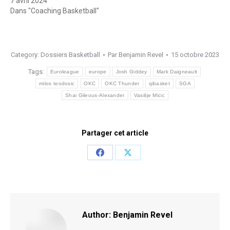
7 avril 2024
Dans "Coaching Basketball"
Category:
Dossiers Basketball
Par
Benjamin Revel
15 octobre 2023
Tags:
Euroleague
europe
Josh Giddey
Mark Daigneault
milos teodosic
OKC
OKC Thunder
qibasket
SGA
Shai Gileous-Alexander
Vasilije Micic
Partager cet article
Share
Share
on
on
Facebook
X
Author:
Benjamin Revel