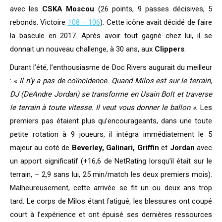
avec les
CSKA Moscou
(26 points, 9 passes décisives, 5
rebonds. Victoire
108 – 106
). Cette icône avait décidé de faire
la bascule en 2017. Après avoir tout gagné chez lui, il se
donnait un nouveau challenge, à 30 ans, aux
Clippers
.
Durant l’été, l’enthousiasme de Doc Rivers augurait du meilleur
: «
Il n’y a pas de coïncidence. Quand Milos est sur le terrain,
DJ (DeAndre Jordan) se transforme en Usain Bolt et traverse
le terrain à toute vitesse. Il veut vous donner le ballon ».
Les
premiers pas étaient plus qu’encourageants, dans une toute
petite rotation à 9 joueurs, il intégra immédiatement le 5
majeur au coté de
Beverley, Galinari, Griffin
et
Jordan
avec
un apport significatif (+16,6 de NetRating lorsqu’il était sur le
terrain, – 2,9 sans lui, 25 min/match les deux premiers mois).
Malheureusement, cette arrivée se fit un ou deux ans trop
tard. Le corps de Milos étant fatigué, les blessures ont coupé
court à l’expérience et ont épuisé ses dernières ressources