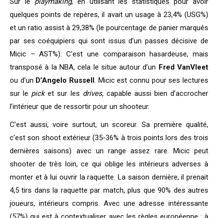
Sur le
playmaking
, en utilisant les statistiques pour avoir
quelques points de repères, il avait un usage à 23,4% (USG%)
et un ratio assist à 29,38% (le pourcentage de panier marqués
par ses coéquipiers qui sont issus d’un passes décisive de
Micic – AST%). C’est une comparaison hasardeuse, mais
transposé à la NBA, cela le situe autour d’un
Fred VanVleet
ou d’un
D’Angelo Russell
. Micic est connu pour ses lectures
sur le
pick
et sur les
drives
, capable aussi bien d’accrocher
l’intérieur que de ressortir pour un shooteur.
C’est aussi, voire surtout, un scoreur. Sa première qualité,
c’est son shoot extérieur (35-36% à trois points lors des trois
dernières saisons) avec un range assez rare. Micic peut
shooter de très loin, ce qui oblige les intérieurs adverses à
monter et à lui ouvrir la raquette. La saison dernière, il prenait
4,5 tirs dans la raquette par match, plus que 90% des autres
joueurs, intérieurs compris. Avec une adresse intéressante
(57%) qui est à contextualiser avec les règles européenne : à