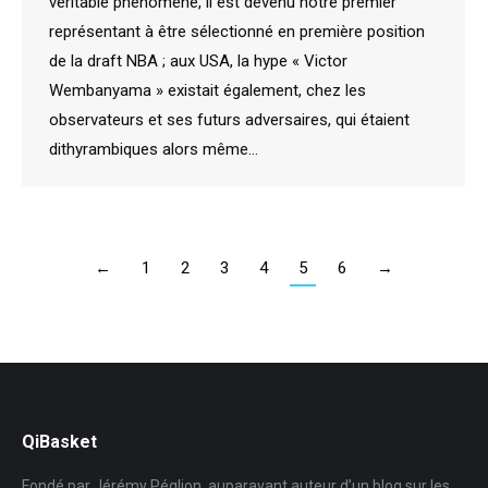
véritable phénomène, il est devenu notre premier
représentant à être sélectionné en première position
de la draft NBA ; aux USA, la hype « Victor
Wembanyama » existait également, chez les
observateurs et ses futurs adversaires, qui étaient
dithyrambiques alors même…
←
1
2
3
4
5
6
→
QiBasket
Fondé par Jérémy Péglion, auparavant auteur d’un blog sur les