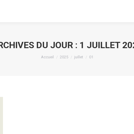
RCHIVES DU JOUR :
1 JUILLET 20
Vous êtes ici :
Accueil
2025
juillet
01